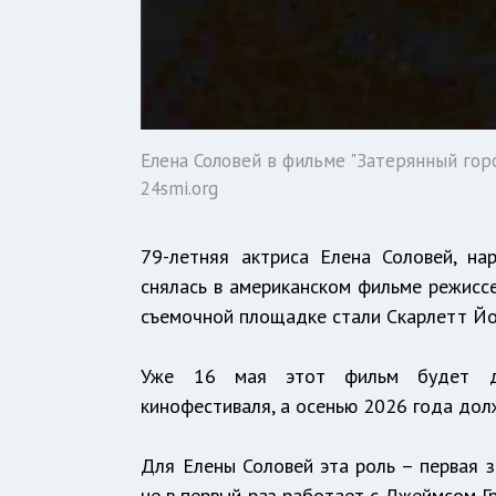
Елена Соловей в фильме "Затерянный горо
24smi.org
79-летняя актриса Елена Соловей, на
снялась в американском фильме режиссе
съемочной площадке стали Скарлетт Йо
Уже 16 мая этот фильм будет дем
кинофестиваля, а осенью 2026 года дол
Для Елены Соловей эта роль – первая 
не в первый раз работает с Джеймсом Гр