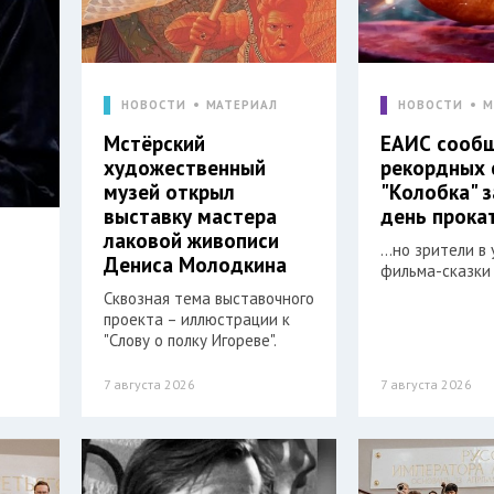
НОВОСТИ
МАТЕРИАЛ
НОВОСТИ
М
Мстёрский
ЕАИС сооб
художественный
рекордных 
музей открыл
"Колобка" 
выставку мастера
день прока
лаковой живописи
…но зрители в 
Дениса Молодкина
фильма-сказки 
Сквозная тема выставочного
проекта – иллюстрации к
"Слову о полку Игореве".
7 августа 2026
7 августа 2026