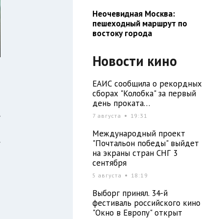
Неочевидная Москва:
пешеходный маршрут по
востоку города
Новости кино
ЕАИС сообщила о рекордных
сборах "Колобка" за первый
день проката…
,
7 августа
19:31
о
Международный проект
.
"Почтальон победы" выйдет
на экраны стран СНГ 3
сентября
о
5 августа
18:19
Выборг принял. 34-й
фестиваль российского кино
й
"Окно в Европу" открыт
,