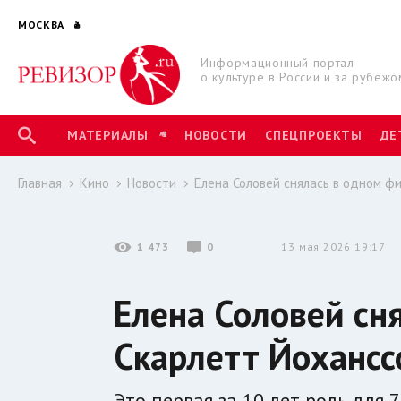
МОСКВА
Информационный портал
о культуре в России и за рубежо
МАТЕРИАЛЫ
НОВОСТИ
СПЕЦПРОЕКТЫ
ДЕ
Главная
Кино
Новости
Елена Соловей снялась в одном ф
1 473
0
13 мая 2026 19:17
Елена Соловей сн
Скарлетт Йохансс
Это первая за 10 лет роль для 