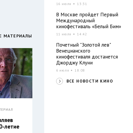
16 июля
13:31
В Москве пройдет Первый
Международный
кинофестиваль «Белый Бим»
11 июля
14:42
Е МАТЕРИАЛЫ
Почетный "Золотой лев"
Венецианского
кинофестиваля достанется
Джорджу Клуни
6 июля
18:08
ВСЕ НОВОСТИ КИНО
ТЕРИАЛ
рляев
0-летие