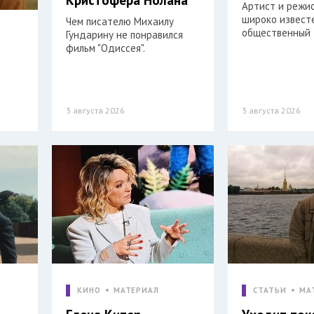
Артист и режи
широко извест
Чем писателю Михаилу
общественный 
Гундарину не понравился
фильм "Одиссея".
3 августа 2026
3 августа 2026
КИНО
МАТЕРИАЛ
СТАТЬИ
МА