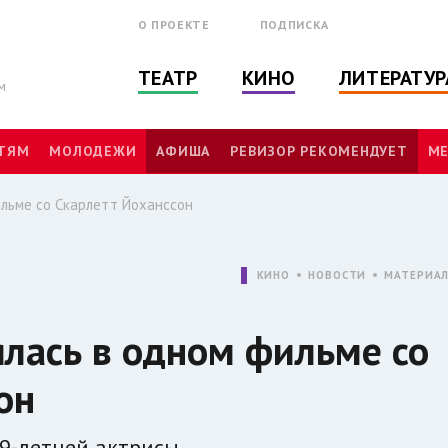
О ПРОЕКТЕ
ПОДПИСКА
ТЕАТР
КИНО
ЛИТЕРАТУР
м
ТЯМ
МОЛОДЕЖИ
АФИША
РЕВИЗОР РЕКОМЕНДУЕТ
МЕ
ильме со Скарлетт Йоханссон
КИНО
НОВОСТИ
МАТЕРИА
ялась в одном фильме со
он
79-летней актрисы.