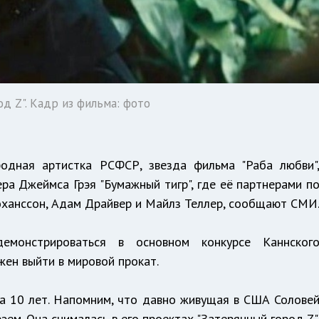
д Z". Кадр из фильма: фото
родная артистка РСФСР, звезда фильма "Раба любви"
ра Джеймса Грэя "Бумажный тигр", где её партнерами п
ханссон, Адам Драйвер и Майлз Теллер, сообщают СМИ
онстрироваться в основном конкурсе Каннског
жен выйти в мировой прокат.
за 10 лет. Напомним, что давно живущая в США Солове
эем. Она снималась в его проектах "Затерянный город Z"