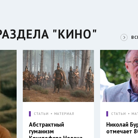
РАЗДЕЛА "КИНО"
ВС
СТАТЬИ
МАТЕРИАЛ
СТАТЬИ
МА
Абстрактный
Николай Бу
гуманизм
отмечает 8
Кристофера Нолана