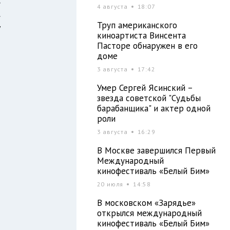
4 августа
18:07
.
Труп американского
у
киноартиста Винсента
Пасторе обнаружен в его
доме
3 августа
17:42
Умер Сергей Ясинский –
звезда советской "Судьбы
барабанщика" и актер одной
роли
3 августа
16:29
В Москве завершился Первый
Международный
кинофестиваль «Белый Бим»
20 июля
14:58
В московском «Зарядье»
открылся международный
кинофестиваль «Белый Бим»