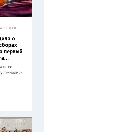
АТЕРИАЛ
щила о
сборах
за первый
та…
успехе
усомнились.