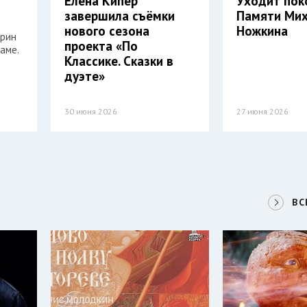
Елена Кипер
Уходит пок
завершила съёмки
Памяти Ми
нового сезона
Ножкина
арин
проекта «По
аме.
Классике. Сказки в
дуэте»
30 июня 2026
27 июня 2026
ВС