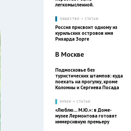
легкомысленной.
ОБЩЕСТВО
СТАТЬИ
Россия присвоит одному из
курильских островов имя
Рихарда Зорге
В
Москве
Подмосковье без
туристических штампов: куда
поехать на прогулку, кроме
Коломны и Сергиева Посада
МУЗЕИ
СТАТЬИ
«Люблю… М.Ю.»: в Доме-
музее Лермонтова готовят
иммерсивную премьеру