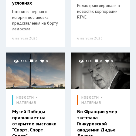
условиях
Ролик транслировали в
новостях корпорации
Готовится первая в
RTVE.
истории постановка
представления на борту
ледокола.
6 августа 2026
6 августа 2026
186
0
0
158
0
0
НОВОСТИ
НОВОСТИ
МАТЕРИАЛ
МАТЕРИАЛ
Музей Победы
Во Франции умер
приглашает на
экс-глава
открытие выставки
Гонкуровской
"Спорт. Спорт.
академии Дидье
Спорт"
Декуэн