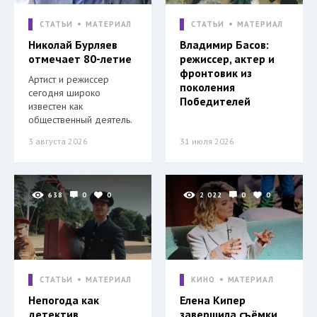
СТАТЬИ
МАТЕРИАЛ
СТАТЬИ
МАТЕРИАЛ
Николай Бурляев
Владимир Басов:
отмечает 80-летие
режиссер, актер и
фронтовик из
Артист и режиссер
поколения
сегодня широко
Победителей
известен как
общественный деятель.
3 августа 2026
31 июля 2026
638
0
0
2 022
0
0
СТАТЬИ
МАТЕРИАЛ
КИНО
МАТЕРИАЛ
Непогода как
Елена Кипер
детектив
завершила съёмки