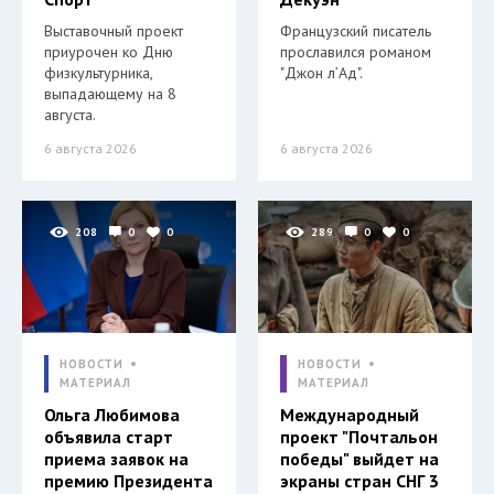
Выставочный проект
Французский писатель
приурочен ко Дню
прославился романом
физкультурника,
"Джон л’Ад".
выпадающему на 8
августа.
6 августа 2026
6 августа 2026
208
0
0
289
0
0
НОВОСТИ
НОВОСТИ
МАТЕРИАЛ
МАТЕРИАЛ
Ольга Любимова
Международный
объявила старт
проект "Почтальон
приема заявок на
победы" выйдет на
премию Президента
экраны стран СНГ 3