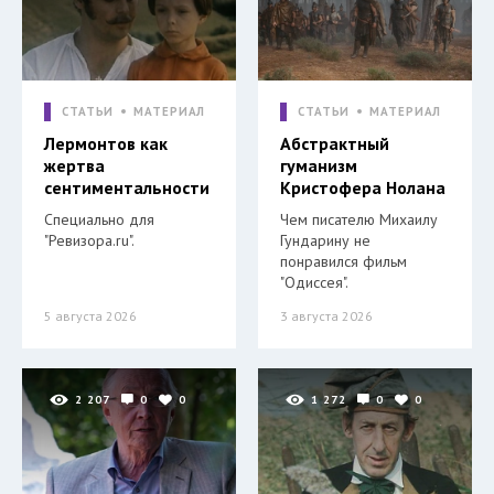
СТАТЬИ
МАТЕРИАЛ
СТАТЬИ
МАТЕРИАЛ
Лермонтов как
Абстрактный
жертва
гуманизм
сентиментальности
Кристофера Нолана
Специально для
Чем писателю Михаилу
"Ревизора.ru".
Гундарину не
понравился фильм
"Одиссея".
5 августа 2026
3 августа 2026
2 207
0
0
1 272
0
0