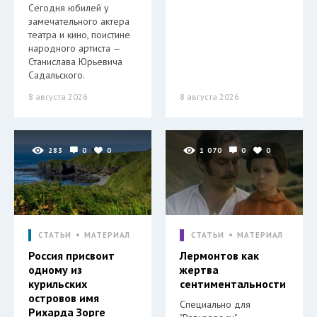
Сегодня юбилей у
замечательного актера
театра и кино, поистине
народного артиста —
Станислава Юрьевича
Садальского.
8 августа 2026
8 августа 2026
283
0
0
1 070
0
0
СТАТЬИ
МАТЕРИАЛ
СТАТЬИ
МАТЕРИАЛ
Россия присвоит
Лермонтов как
одному из
жертва
курильских
сентиментальности
островов имя
Специально для
Рихарда Зорге