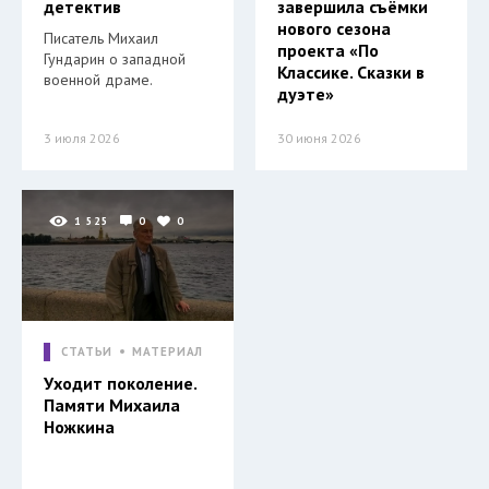
детектив
завершила съёмки
нового сезона
Писатель Михаил
проекта «По
Гундарин о западной
Классике. Сказки в
военной драме.
дуэте»
3 июля 2026
30 июня 2026
1 525
0
0
СТАТЬИ
МАТЕРИАЛ
Уходит поколение.
Памяти Михаила
Ножкина