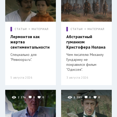
СТАТЬИ
МАТЕРИАЛ
СТАТЬИ
МАТЕРИАЛ
Лермонтов как
Абстрактный
жертва
гуманизм
сентиментальности
Кристофера Нолана
Специально для
Чем писателю Михаилу
"Ревизора.ru".
Гундарину не
понравился фильм
"Одиссея".
5 августа 2026
3 августа 2026
2 276
0
0
1 283
0
0