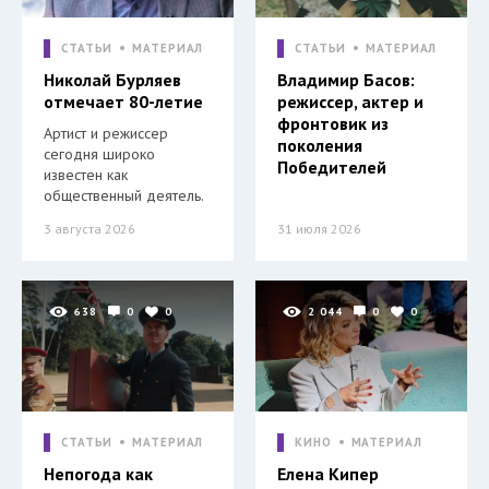
СТАТЬИ
МАТЕРИАЛ
СТАТЬИ
МАТЕРИАЛ
Николай Бурляев
Владимир Басов:
отмечает 80-летие
режиссер, актер и
фронтовик из
Артист и режиссер
поколения
сегодня широко
Победителей
известен как
общественный деятель.
3 августа 2026
31 июля 2026
638
0
0
2 044
0
0
СТАТЬИ
МАТЕРИАЛ
КИНО
МАТЕРИАЛ
Непогода как
Елена Кипер