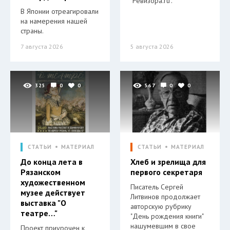
"Ревизора.ru".
В Японии отреагировали
на намерения нашей
страны.
7 августа 2026
5 августа 2026
325
0
0
567
0
0
СТАТЬИ
МАТЕРИАЛ
СТАТЬИ
МАТЕРИАЛ
До конца лета в
Хлеб и зрелища для
Рязанском
первого секретаря
художественном
Писатель Сергей
музее действует
Литвинов продолжает
выставка "О
авторскую рубрику
театре…"
"День рождения книги"
нашумевшим в свое
Проект приурочен к