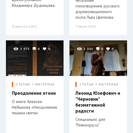
читателям
Владимира Дудинцева.
стихотворение русского
дореволюционного
поэта Льва Цветкова.
4 августа 2026
7 июля 2026
1 073
0
0
1 301
0
0
СТАТЬИ
МАТЕРИАЛ
СТАТЬИ
МАТЕРИАЛ
Преодоление хтони
Леонид Юзефович и
"Черновик"
О книге Алексея
безмятежной
Небыкова «Неодолимая
радости
тишина света».
Специально для
"Ревизора.ru".