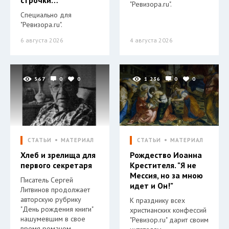
"Ревизора.ru".
Специально для
"Ревизора.ru".
6 августа 2026
4 августа 2026
567
0
0
1 236
0
0
СТАТЬИ
МАТЕРИАЛ
СТАТЬИ
МАТЕРИАЛ
Хлеб и зрелища для
Рождество Иоанна
первого секретаря
Крестителя. "Я не
Мессия, но за мною
Писатель Сергей
идет и Он!"
Литвинов продолжает
авторскую рубрику
К празднику всех
"День рождения книги"
христианских конфессий
нашумевшим в свое
"Ревизор.ru" дарит своим
время романом