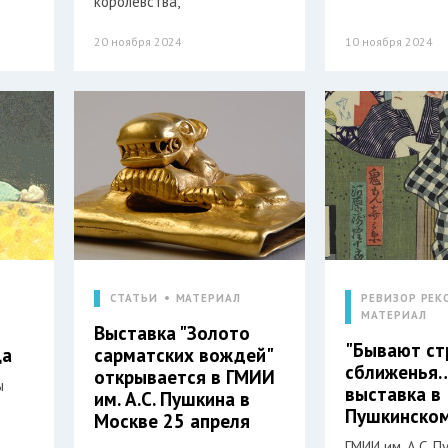
королевства,
20 ноября 2024
10 ноября 2024
СТАТЬИ
МАТЕРИАЛ
РЕВИЗОР РЕК
МАТЕРИАЛ
Выставка "Золото
"Бывают ст
ца
сарматских вождей"
сближенья
открывается в ГМИИ
ы
выставка в
им. А.С. Пушкина в
Пушкинском
Москве 25 апреля
ГМИИ им. А.С. 