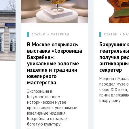
СТАТЬИ
МАТЕРИАЛ
СТАТЬИ
МА
В Москве открылась
Бахрушинск
выставка «Сокровища
театральны
Бахрейна»:
получил ре
уникальные золотые
антикварны
изделия и традиции
секретер
ювелирного
Меценат Михаи
мастерства
передал музею
бюро XIX века,
Экспозиция в
принадлежавш
Государственном
Бахрушину
историческом музее
представляет уникальные
ювелирные изделия
Бахрейна и отражает
богатую культуру