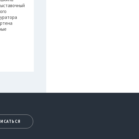
выставочный
ого
куратора
ртена
ные
ИСАТЬСЯ