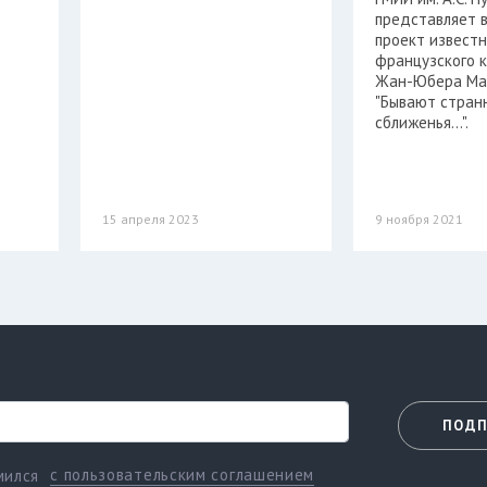
представляет 
проект известн
французского 
Жан-Юбера Ма
"Бывают стран
сближенья…".
15 апреля 2023
9 ноября 2021
ПОДП
с пользовательским соглашением
мился