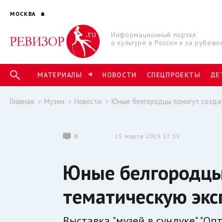
МОСКВА
Информационный портал
о культуре в России и за рубежо
МАТЕРИАЛЫ
НОВОСТИ
СПЕЦПРОЕКТЫ
ДЕ
Главная
Музеи
Новости
Юные белгородцы помогут созда
0
15 марта 2019 17:15
Юные белгородцы
тематическую эк
Выставка "музей в сундуке" "Оп