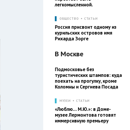
легкомысленной.
ОБЩЕСТВО
СТАТЬИ
Россия присвоит одному из
курильских островов имя
Рихарда Зорге
В
Москве
Подмосковье без
туристических штампов: куда
поехать на прогулку, кроме
Коломны и Сергиева Посада
МУЗЕИ
СТАТЬИ
«Люблю… М.Ю.»: в Доме-
музее Лермонтова готовят
иммерсивную премьеру