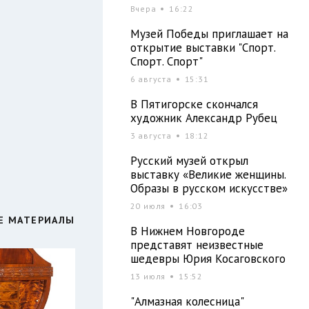
Вчера
16:22
Музей Победы приглашает на
открытие выставки "Спорт.
Спорт. Спорт"
6 августа
15:31
В Пятигорске скончался
художник Александр Рубец
3 августа
18:12
Русский музей открыл
выставку «Великие женщины.
Образы в русском искусстве»
20 июля
16:03
Е МАТЕРИАЛЫ
В Нижнем Новгороде
представят неизвестные
шедевры Юрия Косаговского
13 июля
15:52
"Алмазная колесница"