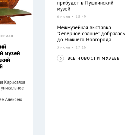
прибудет в Пушкинский
музей
6 июля
18:49
Межмузейная выставка
"Северное солнце" добралась
ТЕРИАЛ
до Нижнего Новгорода
ий
3 июля
17:16
й музей
ВСЕ НОВОСТИ МУЗЕЕВ
дкий
й
л Карисалов
 уникальное
ее Алексею