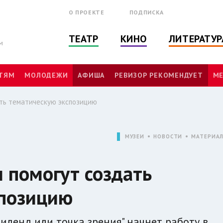
О ПРОЕКТЕ
ПОДПИСКА
ТЕАТР
КИНО
ЛИТЕРАТУР
м
ТЯМ
МОЛОДЕЖИ
АФИША
РЕВИЗОР РЕКОМЕНДУЕТ
МЕ
ть тематическую экспозицию
МУЗЕИ
НОВОСТИ
МАТЕРИА
 помогут создать
спозицию
тиленд или точка зрения" начнет работу в