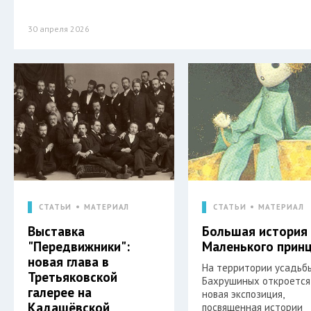
30 апреля 2026
СТАТЬИ
МАТЕРИАЛ
СТАТЬИ
МАТЕРИАЛ
Выставка
Большая история
"Передвижники":
Маленького прин
новая глава в
На территории усадьб
Третьяковской
Бахрушиных откроется
галерее на
новая экспозиция,
Кадашёвской
посвященная истории