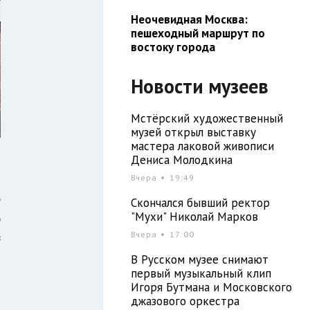
Неочевидная Москва:
пешеходный маршрут по
востоку города
Новости музеев
Мстёрский художественный
музей открыл выставку
мастера лаковой живописи
Дениса Молодкина
Вчера
19:49
е
Скончался бывший ректор
"Мухи" Николай Марков
ю
в
Вчера
17:00
я
В Русском музее снимают
первый музыкальный клип
Игоря Бутмана и Московского
джазового оркестра