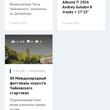
Album) ℗ 2026
Великолепная "Ночь
Andrey Gulidov 8
Чайковского" опустилась
tracks = 27'15"
на Демьяново.
6 июля 2026
1 июля 2026
1 618
0
0
СТАТЬИ
МАТЕРИАЛ
XII Международный
фестиваль искусств
Чайковского
стартовал
Подмосковный Клин
вновь распахнул двери
гостям.