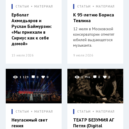
СТАТЬИ
МАТЕРИАЛ
СТАТЬИ
МАТЕРИАЛ
Ерболат
К 95-летию Бориса
Ахмедьяров и
Тевлина
Руслан Баймурзин:
12 июля в Московской
«Мы приехали в
консерватории отметят
Сириус как к себе
юбилей выдающегося
домой»
музыканта.
15 июля 2026
9 июля 2026
1 129
0
0
1 756
0
0
СТАТЬИ
МАТЕРИАЛ
СТАТЬИ
МАТЕРИАЛ
Неугасимый свет
ТЕАТР БЕЗУМИЯ АГ
гения
Петля (Digital