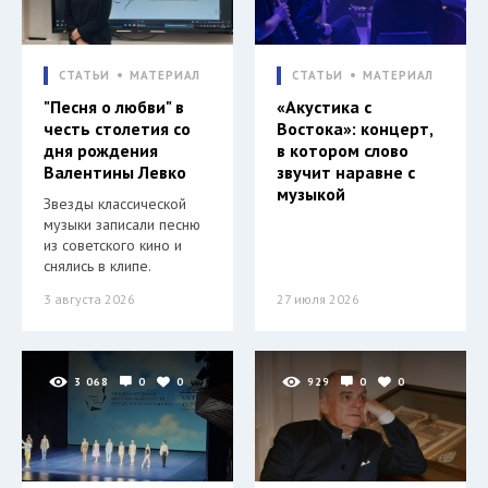
СТАТЬИ
МАТЕРИАЛ
СТАТЬИ
МАТЕРИАЛ
"Песня о любви" в
«Акустика с
честь столетия со
Востока»: концерт,
дня рождения
в котором слово
Валентины Левко
звучит наравне с
музыкой
Звезды классической
музыки записали песню
из советского кино и
снялись в клипе.
3 августа 2026
27 июля 2026
3 068
0
0
929
0
0