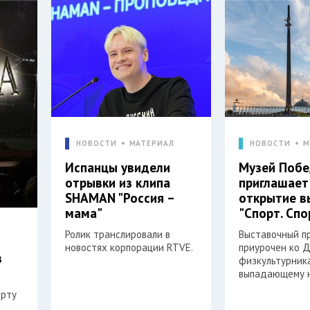
НОВОСТИ
МАТЕРИАЛ
НОВОСТИ
М
Испанцы увидели
Музей Поб
отрывки из клипа
приглашает
SHAMAN "Россия –
открытие в
мама"
"Спорт. Спо
Ролик транслировали в
Выставочный п
новостях корпорации RTVE.
приурочен ко 
в
физкультурника
выпадающему н
орту