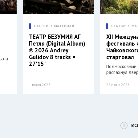
СТАТЬИ
МАТЕРИАЛ
СТАТЬИ
МА
ТЕАТР БЕЗУМИЯ АГ
XII Междун
Петля (Digital Album)
фестиваль 
℗ 2026 Andrey
Чайковског
Gulidov 8 tracks =
стартовал
ь на
27'15"
Подмосковный 
распахнул двер
1 июля 2026
27 июня 2026
ВС