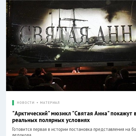
НОВОСТИ
МАТЕРИАЛ
"Арктический" мюзикл "Святая Анна" покажут 
реальных полярных условиях
Готовится первая в истории постановка представления на б
ледокола.