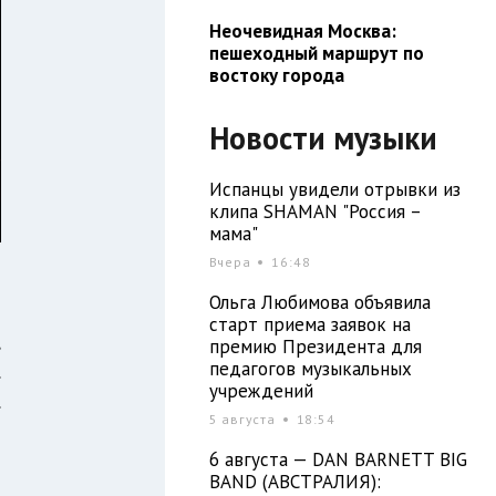
Неочевидная Москва:
пешеходный маршрут по
востоку города
Новости музыки
Испанцы увидели отрывки из
клипа SHAMAN "Россия –
мама"
Вчера
16:48
Ольга Любимова объявила
старт приема заявок на
,
премию Президента для
педагогов музыкальных
.
учреждений
.
5 августа
18:54
я
6 августа — DAN BARNETT BIG
BAND (АВСТРАЛИЯ):