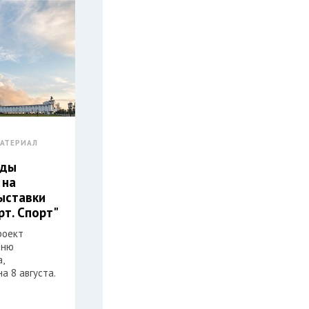
АТЕРИАЛ
еды
 на
ыставки
рт. Спорт"
роект
Дню
,
а 8 августа.