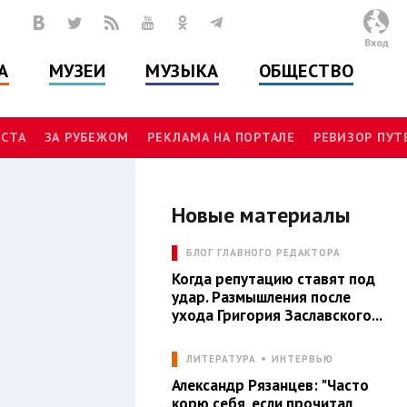
Вход
А
МУЗЕИ
МУЗЫКА
ОБЩЕСТВО
СТА
ЗА РУБЕЖОМ
РЕКЛАМА НА ПОРТАЛЕ
РЕВИЗОР ПУ
Новые материалы
Л
БЛОГ ГЛАВНОГО РЕДАКТОРА
Когда репутацию ставят под
удар. Размышления после
ухода Григория Заславского...
ЛИТЕРАТУРА
ИНТЕРВЬЮ
Александр Рязанцев: "Часто
корю себя, если прочитал