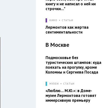
книгу и не написал о ней ни
строчки…"
КИНО
СТАТЬИ
Лермонтов как жертва
сентиментальности
В
Москве
Подмосковье без
туристических штампов: куда
поехать на прогулку, кроме
Коломны и Сергиева Посада
МУЗЕИ
СТАТЬИ
«Люблю… М.Ю.»: в Доме-
музее Лермонтова готовят
иммерсивную премьеру