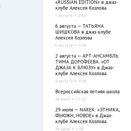
«RUSSIAN EDITION» в джаз-
е
клубе Алексея Козлова
и
5 августа
0:00
6 августа — ТАТЬЯНА
ШИШКОВА в джаз-клубе
Алексея Козлова
и
5 августа
0:00
2 августа — АРТ-АНСАМБЛЬ
ТИМА ДОРОФЕЕВА: «ОТ
ДЖАЗА К БЛЮЗУ» в Джаз-
клубе Алексея Козлова
1 августа
0:00
Всероссийская летняя школа
28 июля
17:28
29 июля — NAREK: «ЭТНИКА,
ФЬЮЖН, НОВОЕ» в Джаз-
клубе Алексея Козлова
28 июля
0:00