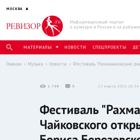
МОСКВА
Информационный портал
о культуре в России и за рубежо
МАТЕРИАЛЫ
НОВОСТИ
СПЕЦПРОЕКТЫ
ДЕ
Главная
Музыка
Новости
Фестиваль "Рахманиновские дни
1 798
0
27 марта 2026 18:34
Фестиваль "Рахма
Чайковского откр
Бориса Березовск