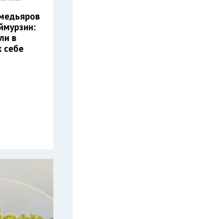
хмедьяров
ймурзин:
ли в
к себе