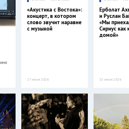
«Акустика с Востока»:
Ерболат А
концерт, в котором
и Руслан Ба
слово звучит наравне
«Мы приеха
с музыкой
Сириус как 
домой»
кино
27 июля 2026
15 июля 2026