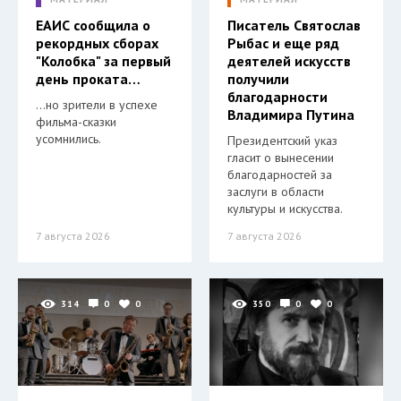
ЕАИС сообщила о
Писатель Святослав
рекордных сборах
Рыбас и еще ряд
"Колобка" за первый
деятелей искусств
день проката…
получили
благодарности
…но зрители в успехе
Владимира Путина
фильма-сказки
усомнились.
Президентский указ
гласит о вынесении
благодарностей за
заслуги в области
культуры и искусства.
7 августа 2026
7 августа 2026
314
0
0
350
0
0