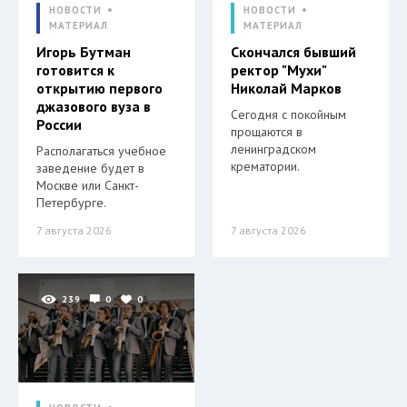
НОВОСТИ
НОВОСТИ
МАТЕРИАЛ
МАТЕРИАЛ
Игорь Бутман
Скончался бывший
готовится к
ректор "Мухи"
открытию первого
Николай Марков
джазового вуза в
Сегодня с покойным
России
прощаются в
ленинградском
Располагаться учебное
крематории.
заведение будет в
Москве или Санкт-
Петербурге.
7 августа 2026
7 августа 2026
239
0
0