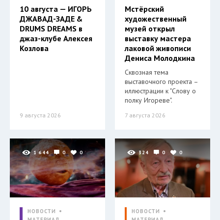
10 августа — ИГОРЬ
Мстёрский
ДЖАВАД-ЗАДЕ &
художественный
DRUMS DREAMS в
музей открыл
джаз-клубе Алексея
выставку мастера
Козлова
лаковой живописи
Дениса Молодкина
Сквозная тема
выставочного проекта –
иллюстрации к "Слову о
полку Игореве".
9 августа 2026
7 августа 2026
1 644
0
0
324
0
0
НОВОСТИ
НОВОСТИ
МАТЕРИАЛ
МАТЕРИАЛ