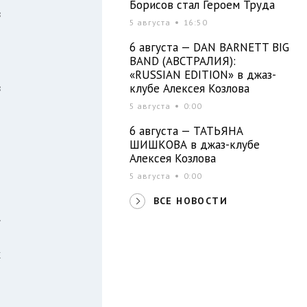
Борисов стал Героем Труда
в
5 августа
16:50
о
6 августа — DAN BARNETT BIG
BAND (АВСТРАЛИЯ):
«RUSSIAN EDITION» в джаз-
в
клубе Алексея Козлова
и
5 августа
0:00
6 августа — ТАТЬЯНА
ШИШКОВА в джаз-клубе
Алексея Козлова
и
5 августа
0:00
ВСЕ НОВОСТИ
.
и
х