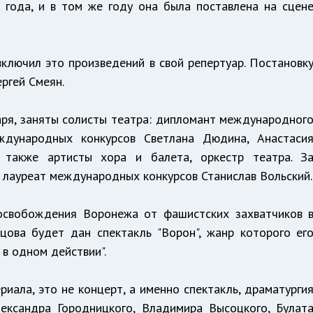
 года, и в том же году она была поставлена на сцен
ключил это произведений в свой репертуар. Постановк
ргей Смеян.
аря, заняты солисты театра: дипломант международног
ждународных конкурсов Светлана Дюдина, Анастаси
 также артисты хора и балета, оркестр театра. З
 лауреат международных конкурсов Станислав Вольский.
освобождения Воронежа от фашистских захватчиков 
цова будет дан спектакль "Ворон", жанр которого ег
 в одном действии".
иала, это не концерт, а именно спектакль, драматурги
ександра Городницкого, Владимира Высоцкого, Булат