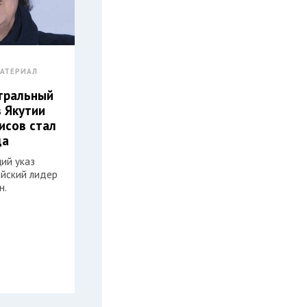
АТЕРИАЛ
атральный
з Якутии
исов стал
да
ий указ
ийский лидер
н.