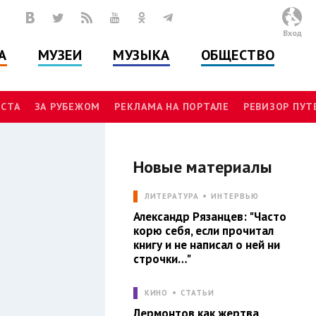
Вход
А
МУЗЕИ
МУЗЫКА
ОБЩЕСТВО
СТА
ЗА РУБЕЖОМ
РЕКЛАМА НА ПОРТАЛЕ
РЕВИЗОР ПУ
Новые материалы
И
ЛИТЕРАТУРА
ИНТЕРВЬЮ
Александр Рязанцев: "Часто
корю себя, если прочитал
книгу и не написал о ней ни
строчки…"
КИНО
СТАТЬИ
Лермонтов как жертва