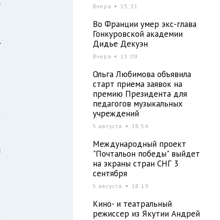
е
Вчера
15:31
Во Франции умер экс-глава
Гонкуровской академии
Дидье Декуэн
у
Вчера
15:09
Ольга Любимова объявила
о
старт приема заявок на
премию Президента для
я
педагогов музыкальных
а
учреждений
5 августа
18:54
Международный проект
в
"Почтальон победы" выйдет
о
на экраны стран СНГ 3
сентября
5 августа
18:19
я
Кино- и театральный
режиссер из Якутии Андрей
а