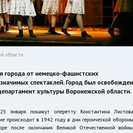
ой области
я города от немецко-фашистских
 значимых спектаклей. Город был освобожде
 департамент культуры Воронежской области.
5 января покажут оперетту Константина Листов
вие происходит в 1942 году в дни героической оборон
оре после окончания Великой Отечественной войны