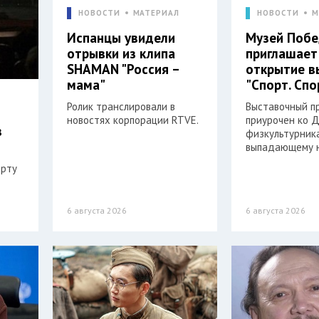
НОВОСТИ
МАТЕРИАЛ
НОВОСТИ
М
Испанцы увидели
Музей Поб
отрывки из клипа
приглашает
SHAMAN "Россия –
открытие в
мама"
"Спорт. Спо
Ролик транслировали в
Выставочный п
новостях корпорации RTVE.
приурочен ко 
в
физкультурника
выпадающему н
орту
6 августа 2026
6 августа 2026