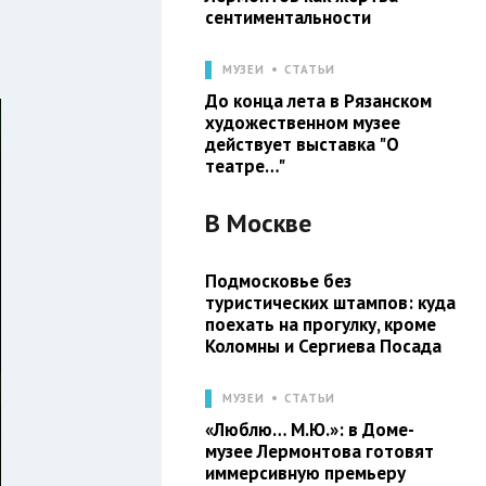
сентиментальности
МУЗЕИ
СТАТЬИ
До конца лета в Рязанском
художественном музее
действует выставка "О
театре…"
В
Москве
Подмосковье без
туристических штампов: куда
поехать на прогулку, кроме
Коломны и Сергиева Посада
МУЗЕИ
СТАТЬИ
«Люблю… М.Ю.»: в Доме-
музее Лермонтова готовят
иммерсивную премьеру