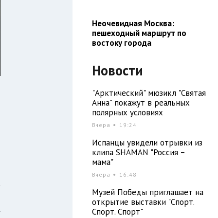
Неочевидная Москва:
пешеходный маршрут по
востоку города
Новости
"Арктический" мюзикл "Святая
Анна" покажут в реальных
полярных условиях
Вчера
19:24
н
Испанцы увидели отрывки из
клипа SHAMAN "Россия –
мама"
Вчера
16:48
а
Музей Победы приглашает на
ы
открытие выставки "Спорт.
.
Спорт. Спорт"