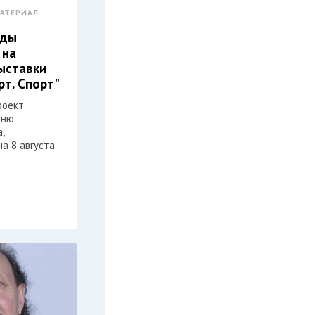
АТЕРИАЛ
еды
 на
ыставки
рт. Спорт"
роект
Дню
,
а 8 августа.