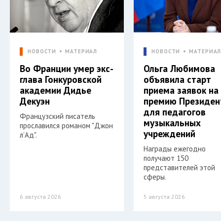
НОВОСТИ
МАТЕРИАЛ
НОВОСТИ
МАТЕРИА
Во Франции умер экс-
Ольга Любимова
глава Гонкуровской
объявила старт
академии Дидье
приема заявок на
Декуэн
премию Президен
для педагогов
Французский писатель
музыкальных
прославился романом "Джон
учреждений
л’Ад".
Награды ежегодно
получают 150
представителей этой
сферы.
6 августа 2026
5 августа 2026