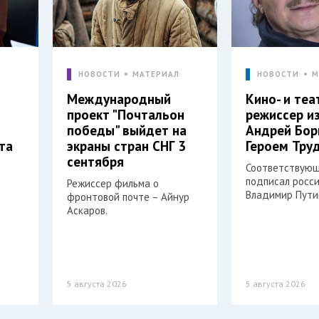
Л
НОВОСТИ
МАТЕРИАЛ
НОВОСТИ
М
Международный
Кино- и те
проект "Почтальон
режиссер и
победы" выйдет на
Андрей Бор
та
экраны стран СНГ 3
Героем Тру
сентября
Соответствующ
подписал росс
Режиссер фильма о
Владимир Пути
фронтовой почте – Айнур
Аскаров.
5 августа 2026
5 августа 2026