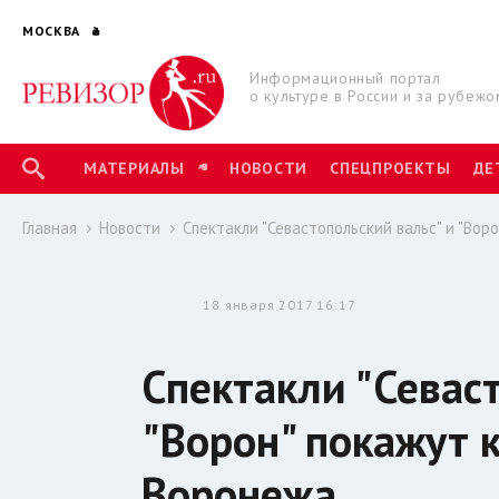
МОСКВА
Информационный портал
о культуре в России и за рубежо
МАТЕРИАЛЫ
НОВОСТИ
СПЕЦПРОЕКТЫ
ДЕ
Главная
Новости
Спектакли "Севастопольский вальс" и "Во
18 января 2017 16:17
Спектакли "Севаст
"Ворон" покажут 
Воронежа