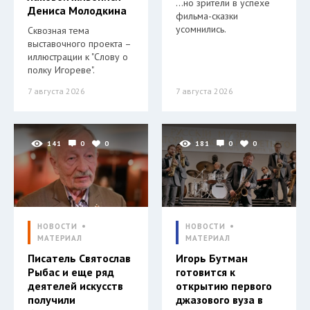
…но зрители в успехе
Дениса Молодкина
фильма-сказки
усомнились.
Сквозная тема
выставочного проекта –
иллюстрации к "Слову о
полку Игореве".
7 августа 2026
7 августа 2026
141
0
0
181
0
0
НОВОСТИ
НОВОСТИ
МАТЕРИАЛ
МАТЕРИАЛ
Писатель Святослав
Игорь Бутман
Рыбас и еще ряд
готовится к
деятелей искусств
открытию первого
получили
джазового вуза в