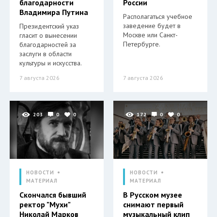
благодарности
России
Владимира Путина
Располагаться учебное
заведение будет в
Президентский указ
Москве или Санкт-
гласит о вынесении
Петербурге.
благодарностей за
заслуги в области
культуры и искусства.
7 августа 2026
7 августа 2026
203
0
0
172
0
0
НОВОСТИ
НОВОСТИ
МАТЕРИАЛ
МАТЕРИАЛ
Скончался бывший
В Русском музее
ректор "Мухи"
снимают первый
Николай Марков
музыкальный клип