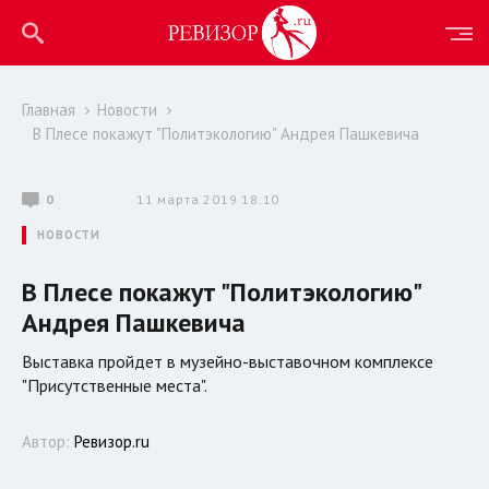
Главная
Новости
В Плесе покажут "Политэкологию" Андрея Пашкевича
0
11 марта 2019 18:10
НОВОСТИ
В Плесе покажут "Политэкологию"
Андрея Пашкевича
Выставка пройдет в музейно-выставочном комплексе
"Присутственные места".
Автор:
Ревизор.ru