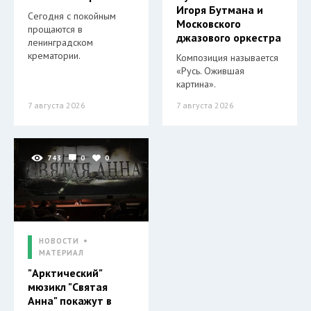
Игоря Бутмана и
Сегодня с покойным
Московского
прощаются в
джазового оркестра
ленинградском
крематории.
Композиция называется
«Русь. Ожившая
картина».
7 августа 2026
7 августа 2026
743
0
0
НОВОСТИ
МАТЕРИАЛ
"Арктический"
мюзикл "Святая
Анна" покажут в