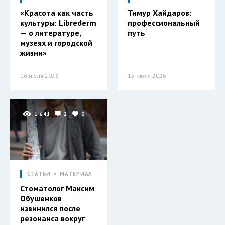
«Красота как часть
Тимур Хайдаров:
культуры: Librederm
профессиональный
— о литературе,
путь
музеях и городской
жизни»
16 июля 2026
15 июля 2026
1 641
2
0
СТАТЬИ
МАТЕРИАЛ
Стоматолог Максим
Обушенков
извинился после
резонанса вокруг