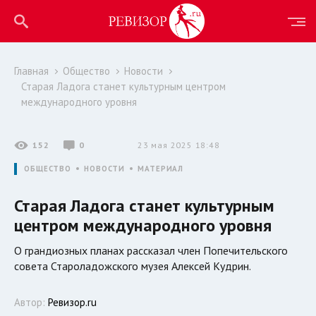
Главная
Общество
Новости
Старая Ладога станет культурным центром
международного уровня
152
0
23 мая 2025 18:48
ОБЩЕСТВО
НОВОСТИ
МАТЕРИАЛ
Старая Ладога станет культурным
центром международного уровня
О грандиозных планах рассказал член Попечительского
совета Староладожского музея Алексей Кудрин.
Автор:
Ревизор.ru