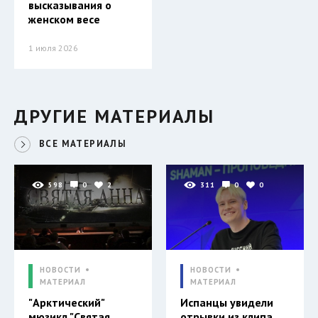
высказывания о
женском весе
1 июля 2026
ДРУГИЕ МАТЕРИАЛЫ
ВСЕ МАТЕРИАЛЫ
598
0
2
311
0
0
НОВОСТИ
НОВОСТИ
МАТЕРИАЛ
МАТЕРИАЛ
"Арктический"
Испанцы увидели
мюзикл "Святая
отрывки из клипа