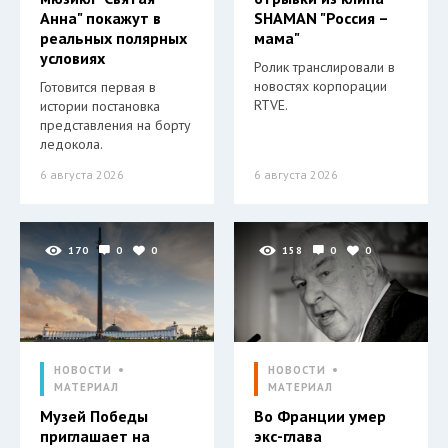
Анна" покажут в
SHAMAN "Россия –
реальных полярных
мама"
условиях
Ролик транслировали в
новостях корпорации
Готовится первая в
RTVE.
истории постановка
представления на борту
ледокола.
6 августа 2026
6 августа 2026
170
0
0
158
0
0
НОВОСТИ
НОВОСТИ
МАТЕРИАЛ
МАТЕРИАЛ
Музей Победы
Во Франции умер
приглашает на
экс-глава