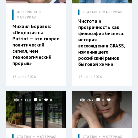
ИНТЕРВЬЮ
СТАТЬИ
МАТЕРИАЛ
МАТЕРИАЛ
Чистота и
Михаил Боровов:
прозрачность как
«Лицензия на
философия бизнеса:
Patriot — это скорее
история
политический
восхождения GRASS,
сигнал, чем
изменившего
технологический
российский рынок
прорыв»
бытовой химии
16 июля 2026
16 июля 2026
5 420
0
0
763
0
0
СТАТЬИ
МАТЕРИАЛ
СТАТЬИ
МАТЕРИАЛ