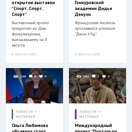
открытие выставки
Гонкуровской
"Спорт. Спорт.
академии Дидье
Спорт"
Декуэн
Выставочный проект
Французский писатель
приурочен ко Дню
прославился романом
физкультурника,
"Джон л’Ад".
выпадающему на 8
августа.
6 августа 2026
6 августа 2026
208
0
0
289
0
0
НОВОСТИ
НОВОСТИ
МАТЕРИАЛ
МАТЕРИАЛ
Ольга Любимова
Международный
объявила старт
проект "Почтальон