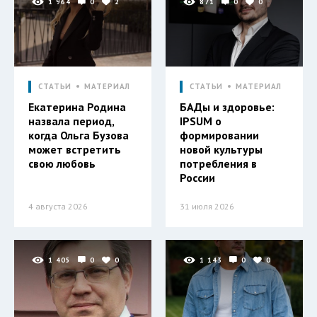
1 964
0
2
871
0
0
СТАТЬИ
МАТЕРИАЛ
СТАТЬИ
МАТЕРИАЛ
Екатерина Родина
БАДы и здоровье:
назвала период,
IPSUM о
когда Ольга Бузова
формировании
может встретить
новой культуры
свою любовь
потребления в
России
4 августа 2026
31 июля 2026
1 405
0
0
1 143
0
0