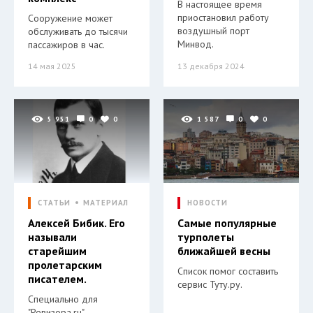
В настоящее время
приостановил работу
Сооружение может
воздушный порт
обслуживать до тысячи
Минвод.
пассажиров в час.
14 мая 2025
13 декабря 2024
5 951
0
0
1 587
0
0
СТАТЬИ
МАТЕРИАЛ
НОВОСТИ
Алексей Бибик. Его
Самые популярные
называли
турполеты
старейшим
ближайшей весны
пролетарским
Список помог составить
писателем.
сервис Туту.ру.
Специально для
"Ревизора.ru".