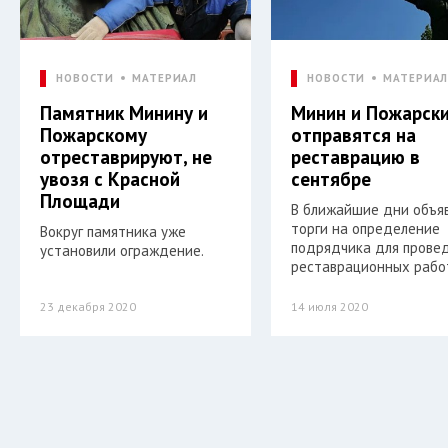
НОВОСТИ
МАТЕРИАЛ
НОВОСТИ
МАТЕРИА
Памятник Минину и
Минин и Пожарск
Пожарскому
отправятся на
отреставрируют, не
реставрацию в
увозя с Красной
сентябре
Площади
В ближайшие дни объя
торги на определение
Вокруг памятника уже
подрядчика для прове
установили ограждение.
реставрационных рабо
23 декабря 2020
14 июля 2020