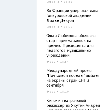
Сегодня
15:31
Во Франции умер экс-глава
Гонкуровской академии
Дидье Декуэн
Сегодня
15:09
Ольга Любимова объявила
старт приема заявок на
премию Президента для
педагогов музыкальных
учреждений
Вчера
18:54
Международный проект
"Почтальон победы" выйдет
на экраны стран СНГ 3
сентября
Вчера
18:19
Кино- и театральный
режиссер из Якутии Андрей