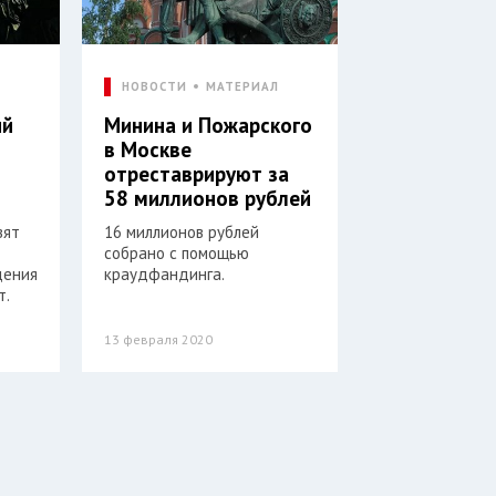
Л
НОВОСТИ
МАТЕРИАЛ
ий
Минина и Пожарского
в Москве
отреставрируют за
58 миллионов рублей
вят
16 миллионов рублей
собрано с помощью
дения
краудфандинга.
т.
13 февраля 2020