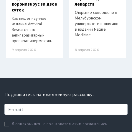
коронавирус за двое
лекарств
суток
Открытие совершено в
Мельбурнском
Как пишет научное
университете и описано
издание Antiviral
в издании Nature
Research, это
Medicine.
антипаразитарный
препарат ивермектин.
9 апреля 2020
8 апреля 2020
Подпишитесь на ежедневную рассылку:
с пользовательским соглашением
Я ознакомился