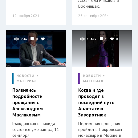
Архангела Михаила в
Бронницах.
19 ноября 2024
26 сентября 2024
246
0
0
5 465
1
0
НОВОСТИ
НОВОСТИ
МАТЕРИАЛ
МАТЕРИАЛ
Появились
Когда и где
подробности
проводят в
прощания с
последний путь
Александром
Анастасию
Масляковым
Заворотнюк
Гражданская панихида
Церемония прощания
состоится уже завтра, 11
пройдет в Покровском
сентября.
монастыре в Москве в