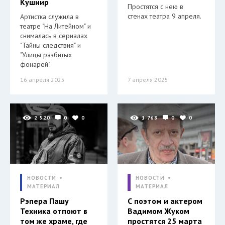
Кушнир
Простятся с нею в
стенах театра 9 апреля.
Артистка служила в
театре "На Литейном" и
снималась в сериалах
"Тайны следствия" и
"Улицы разбитых
фонарей".
16 апреля 2025
7 апреля 2025
2 520
0
0
1 768
0
0
НОВОСТИ
НОВОСТИ
МАТЕРИАЛ
МАТЕРИАЛ
Рэпера Пашу
С поэтом и актером
Техника отпоют в
Вадимом Жуком
том же храме, где
простятся 25 марта