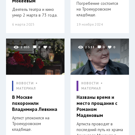
Мокеевым
Погребение состоится
на Троекуровском
Деятель театра и кино
кладбище.
умер 2 марта в 73 года.
6 марта 2025
19 ноября 2024
2 035
0
0
2 533
0
0
НОВОСТИ
НОВОСТИ
МАТЕРИАЛ
МАТЕРИАЛ
В Москве
Названы время и
похоронили
место прощания с
Владимира Левкина
Романом
Мадяновым
Артист упокоился на
Троекуровском
Артиста проводят в
кладбище.
последний путь из храма