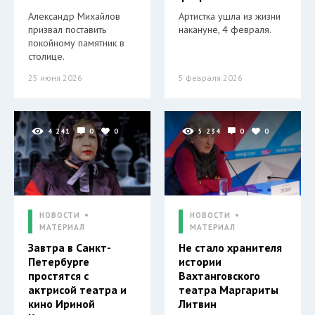
Александр Михайлов
Артистка ушла из жизни
призвал поставить
накануне, 4 февраля.
покойному памятник в
столице.
25 июня 2026
5 февраля 2026
4 241
0
0
5 234
0
0
НОВОСТИ
НОВОСТИ
МАТЕРИАЛ
МАТЕРИАЛ
Завтра в Санкт-
Не стало хранителя
Петербурге
истории
простятся с
Вахтанговского
актрисой театра и
театра Маргариты
кино Ириной
Литвин