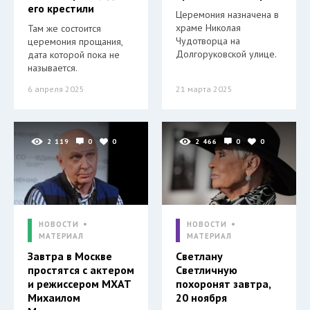
его крестили
Церемония назначена в
храме Николая
Там же состоится
Чудотворца на
церемония прощания,
Долгоруковской улице.
дата которой пока не
называется.
6 апреля 2025
21 марта 2025
2 119
0
0
2 466
0
0
НОВОСТИ
НОВОСТИ
МАТЕРИАЛ
МАТЕРИАЛ
Завтра в Москве
Светлану
простятся с актером
Светличную
и режиссером МХАТ
похоронят завтра,
Михаилом
20 ноября