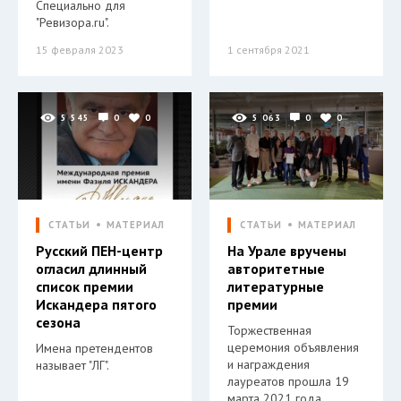
Специально для
"Ревизора.ru".
15 февраля 2023
1 сентября 2021
5 545
0
0
5 063
0
0
СТАТЬИ
МАТЕРИАЛ
СТАТЬИ
МАТЕРИАЛ
Русский ПЕН-центр
На Урале вручены
огласил длинный
авторитетные
список премии
литературные
Искандера пятого
премии
сезона
Торжественная
церемония объявления
Имена претендентов
и награждения
называет "ЛГ".
лауреатов прошла 19
марта 2021 года.