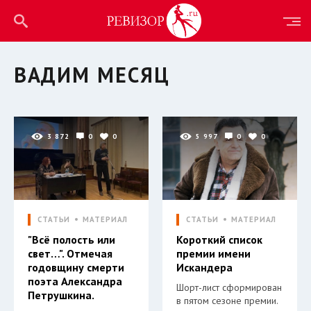
ВАДИМ МЕСЯЦ
3 872
0
0
5 997
0
0
СТАТЬИ
МАТЕРИАЛ
СТАТЬИ
МАТЕРИАЛ
"Всё полость или
Короткий список
свет…". Отмечая
премии имени
годовщину смерти
Искандера
поэта Александра
Шорт-лист сформирован
Петрушкина.
в пятом сезоне премии.