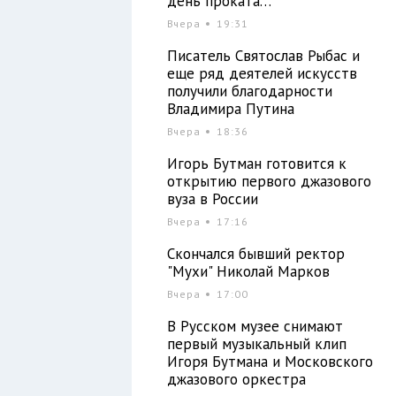
день проката…
Вчера
19:31
Писатель Святослав Рыбас и
еще ряд деятелей искусств
получили благодарности
Владимира Путина
Вчера
18:36
Игорь Бутман готовится к
открытию первого джазового
вуза в России
Вчера
17:16
Скончался бывший ректор
"Мухи" Николай Марков
Вчера
17:00
В Русском музее снимают
первый музыкальный клип
Игоря Бутмана и Московского
джазового оркестра