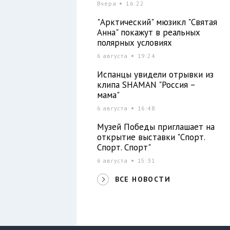
Вчера
16:22
"Арктический" мюзикл "Святая
Анна" покажут в реальных
полярных условиях
6 августа
19:24
Испанцы увидели отрывки из
клипа SHAMAN "Россия –
мама"
6 августа
16:48
Музей Победы приглашает на
открытие выставки "Спорт.
Спорт. Спорт"
6 августа
15:31
ВСЕ НОВОСТИ