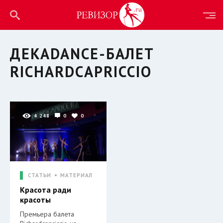
ДЕКАDANCE-БАЛЕТ
RICHARDСAPRICCIO
4 248
0
0
СТАТЬИ
МАТЕРИАЛ
Красота ради
красоты
Премьера балета