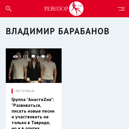
ВЛАДИМИР БАРАБАНОВ
2 772
0
0
ИНТЕРВЬЮ
Группа "АнастеZия":
"Развиваться,
писать новые песни
и участвовать не
только в Тавриде,
но и в других