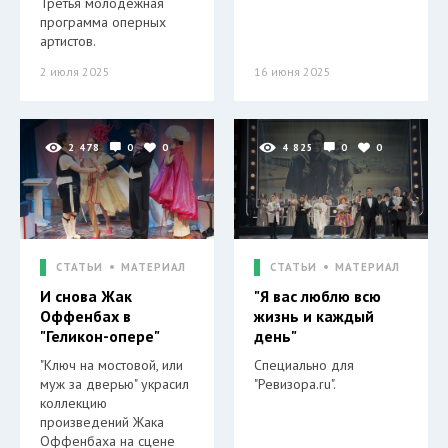
Третья молодёжная
программа оперных
артистов.
2 июля 2025
16 июня 2025
2 478
0
0
4 825
0
0
СТАТЬИ
МАТЕРИАЛ
СТАТЬИ
МАТЕРИАЛ
И снова Жак
"Я вас люблю всю
Оффенбах в
жизнь и каждый
"Геликон-опере"
день"
"Ключ на мостовой, или
Специально для
муж за дверью" украсил
"Ревизора.ru".
коллекцию
произведений Жака
Оффенбаха на сцене