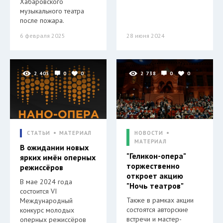
Хабаровского
музыкального театра
после пожара.
6 февраля 2025
28 июня 2024
2 405
0
0
2 738
0
0
СТАТЬИ
МАТЕРИАЛ
НОВОСТИ
МАТЕРИАЛ
В ожидании новых
"Геликон-опера"
ярких имён оперных
торжественно
режиссёров
откроет акцию
В мае 2024 года
"Ночь театров"
состоится VI
Также в рамках акции
Международный
состоятся авторские
конкурс молодых
встречи и мастер-
оперных режиссёров