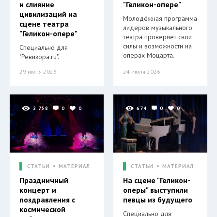
и слияние
"Геликон-опере"
цивилизаций на
Молодёжная программа
сцене театра
лидеров музыкального
"Геликон-опере"
театра проверяет свои
силы и возможности на
Специально для
операх Моцарта.
"Ревизора.ru".
29 июня 2026
24 июня 2026
2 758
0
0
674
0
0
СТАТЬИ
МАТЕРИАЛ
СТАТЬИ
МАТЕРИАЛ
Праздничный
На сцене "Геликон-
концерт и
оперы" выступили
поздравления с
певцы из будущего
космической
Специально для