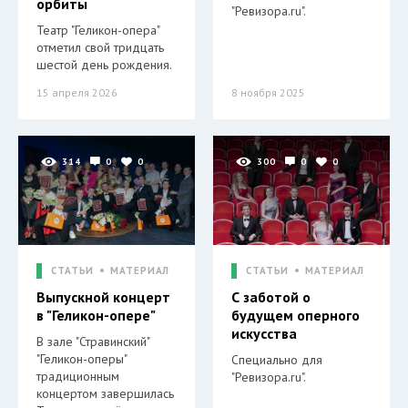
орбиты
"Ревизора.ru".
Театр "Геликон-опера"
отметил свой тридцать
шестой день рождения.
15 апреля 2026
8 ноября 2025
314
0
0
300
0
0
СТАТЬИ
МАТЕРИАЛ
СТАТЬИ
МАТЕРИАЛ
Выпускной концерт
С заботой о
в "Геликон-опере"
будущем оперного
искусства
В зале "Стравинский"
"Геликон-оперы"
Специально для
традиционным
"Ревизора.ru".
концертом завершилась