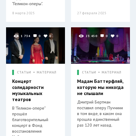
"Геликон-оперы".
8 марта 2025
27 февраля 2025
1 734
0
0
23 450
0
0
СТАТЬИ
МАТЕРИАЛ
СТАТЬИ
МАТЕРИАЛ
Концерт
Мадам Баттерфляй,
солидарности
которую мы никогда
музыкальных
не слышали
театров
Дмитрий Бертман
поставил оперу Пуччини
В "Геликон-опере"
в том виде, в каком она
прошёл
прошла единственный
благотворительный
раз 120 лет назад.
концерт в Фонд
восстановления