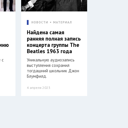
Л
НОВОСТИ
МАТЕРИАЛ
Найдена самая
ранняя полная запись
мию
концерта группы The
Beatles 1963 года
 с
Уникальную аудиозапись
выступления сохранил
тогдашний школьник Джон
Блумфилд.
4 апреля 2023