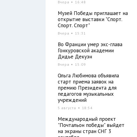
Вчера
16:48
Музей Победы приглашает на
открытие выставки "Спорт.
Спорт. Спорт"
Вчера
15:31
Во Франции умер экс-глава
Гонкуровской академии
Дидье Декуэн
Вчера
15:09
Ольга Любимова объявила
старт приема заявок на
премию Президента для
педагогов музыкальных
учреждений
5 августа
18:54
Международный проект
"Почтальон победы" выйдет
на экраны стран СНГ 3