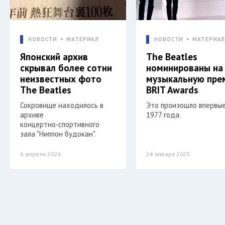
НОВОСТИ
МАТЕРИАЛ
НОВОСТИ
МАТЕРИА
Японский архив
The Beatles
скрывал более сотни
номинированы на
неизвестных фото
музыкальную пре
The Beatles
BRIT Awards
Сокровище находилось в
Это произошло впервые
архиве
1977 года.
концертно‑спортивного
зала "Ниппон будокан".
6 апреля 2026
24 января 2025