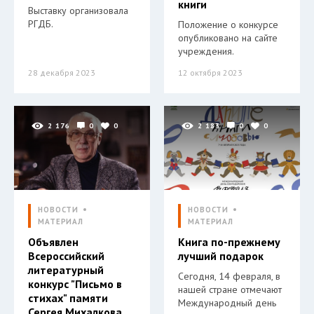
книги
Выставку организовала
РГДБ.
Положение о конкурсе
опубликовано на сайте
учреждения.
28 декабря 2023
12 октября 2023
2 176
0
0
2 183
0
0
НОВОСТИ
НОВОСТИ
МАТЕРИАЛ
МАТЕРИАЛ
Объявлен
Книга по-прежнему
Всероссийский
лучший подарок
литературный
Сегодня, 14 февраля, в
конкурс "Письмо в
нашей стране отмечают
стихах" памяти
Международный день
Сергея Михалкова