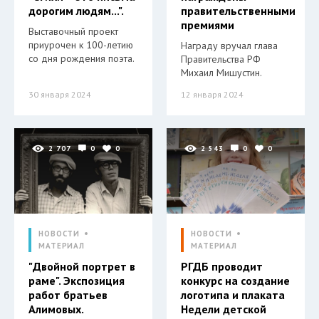
дорогим людям...".
правительственными
премиями
Выставочный проект
приурочен к 100-летию
Награду вручал глава
со дня рождения поэта.
Правительства РФ
Михаил Мишустин.
30 января 2024
12 января 2024
2 707
0
0
2 543
0
0
НОВОСТИ
НОВОСТИ
МАТЕРИАЛ
МАТЕРИАЛ
"Двойной портрет в
РГДБ проводит
раме". Экспозиция
конкурс на создание
работ братьев
логотипа и плаката
Алимовых.
Недели детской