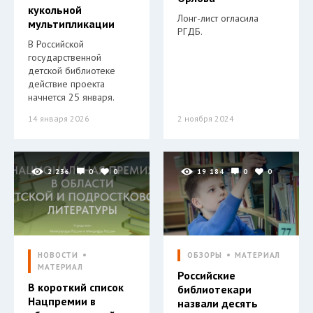
кукольной
Лонг-лист огласила
мультипликации
РГДБ.
В Российской
государственной
детской библиотеке
действие проекта
начнется 25 января.
14 января 2026
2 ноября 2024
2 236
0
0
19 184
0
0
НОВОСТИ
ОБЗОРЫ
МАТЕРИАЛ
МАТЕРИАЛ
Российские
В короткий список
библиотекари
Нацпремии в
назвали десять