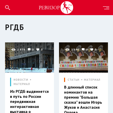
РГДБ
2 878
0
0
2 596
0
0
НОВОСТИ
СТАТЬИ
МАТЕРИАЛ
МАТЕРИАЛ
В длинный список
Из РГДБ выдвинется
номинантов на
в путь по России
премию "Большая
передвижная
сказка" вошли Игорь
интерактивная
Жуков и Анастасия
выставка о
Орлова