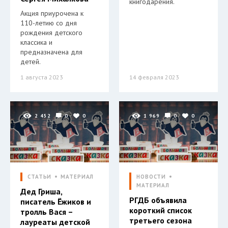
книгодарения.
Акция приурочена к
110-летию со дня
рождения детского
классика и
предназначена для
детей.
1 августа 2023
14 февраля 2023
2 452
0
0
1 969
0
0
СТАТЬИ
МАТЕРИАЛ
НОВОСТИ
МАТЕРИАЛ
Дед Гриша,
РГДБ объявила
писатель Ёжиков и
короткий список
тролль Вася –
третьего сезона
лауреаты детской