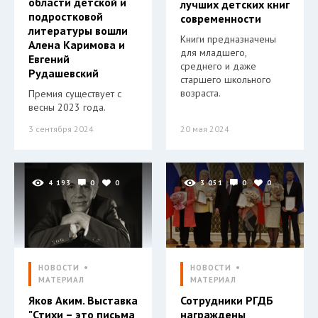
области детской и
лучших детских книг
подростковой
современности
литературы вошли
Книги предназначены
Алена Каримова и
для младшего,
Евгений
среднего и даже
Рудашевский
старшего школьного
возраста.
Премия существует с
весны 2023 года.
3 сентября 2024
20 мая 2024
4 193
0
0
3 051
0
0
НОВОСТИ
НОВОСТИ
МАТЕРИАЛ
МАТЕРИАЛ
Яков Аким. Выставка
Сотрудники РГДБ
"Стихи – это письма
награждены