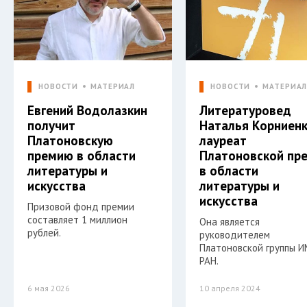
НОВОСТИ
МАТЕРИАЛ
НОВОСТИ
МАТЕРИА
Евгений Водолазкин
Литературовед
получит
Наталья Корниенк
Платоновскую
лауреат
премию в области
Платоновской пр
литературы и
в области
искусства
литературы и
искусства
Призовой фонд премии
составляет 1 миллион
Она является
рублей.
руководителем
Платоновской группы 
РАН.
6 мая 2026
10 апреля 2024