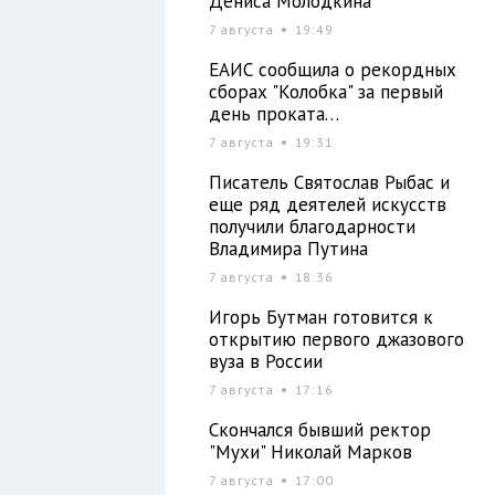
Дениса Молодкина
7 августа
19:49
ЕАИС сообщила о рекордных
сборах "Колобка" за первый
день проката…
7 августа
19:31
Писатель Святослав Рыбас и
еще ряд деятелей искусств
получили благодарности
Владимира Путина
7 августа
18:36
Игорь Бутман готовится к
открытию первого джазового
вуза в России
7 августа
17:16
Скончался бывший ректор
"Мухи" Николай Марков
7 августа
17:00