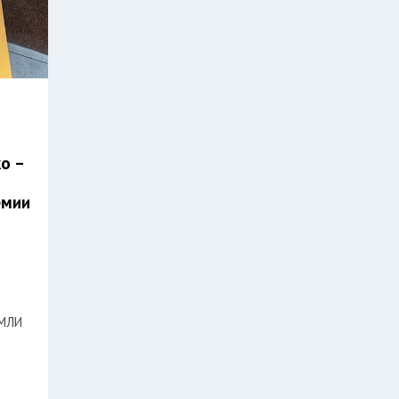
Л
о –
емии
ИМЛИ