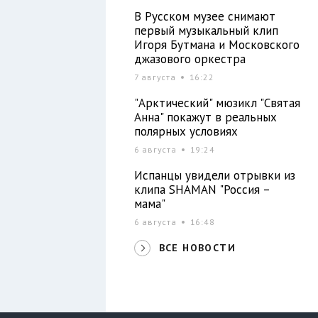
В Русском музее снимают
первый музыкальный клип
Игоря Бутмана и Московского
джазового оркестра
7 августа
16:22
"Арктический" мюзикл "Святая
Анна" покажут в реальных
полярных условиях
6 августа
19:24
Испанцы увидели отрывки из
клипа SHAMAN "Россия –
мама"
6 августа
16:48
ВСЕ НОВОСТИ