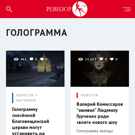
ГОЛОГРАММА
461
0
0
11 655
0
0
НОВОСТИ
НОВОСТИ
МАТЕРИАЛ
Валерий Комиссаров
Голограмму
"оживил" Людмилу
снесённой
Гурченко ради
Благовещенской
своего нового шоу
церкви могут
Голограмма звезды
установить на