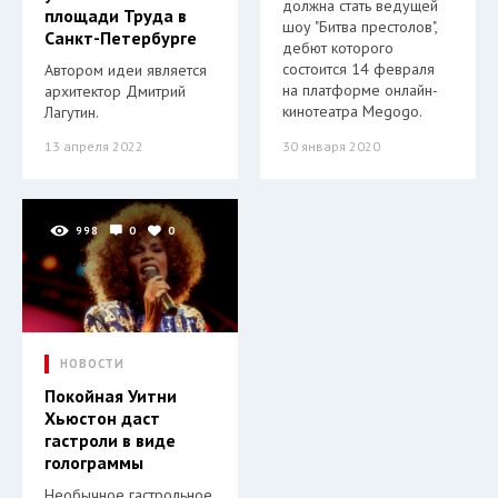
должна стать ведущей
площади Труда в
шоу "Битва престолов",
Санкт-Петербурге
дебют которого
состоится 14 февраля
Автором идеи является
на платформе онлайн-
архитектор Дмитрий
кинотеатра Megogo.
Лагутин.
13 апреля 2022
30 января 2020
998
0
0
НОВОСТИ
Покойная Уитни
Хьюстон даст
гастроли в виде
голограммы
Необычное гастрольное