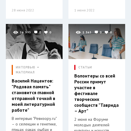
28 июня 2022
1 июня 2022
16 995
0
0
1 365
0
0
ИНТЕРВЬЮ
СТАТЬИ
МАТЕРИАЛ
Волонтеры со всей
Василий Нацентов:
России примут
"Родовая память"
участие в
становится главной
фестивале
отправной точкой в
творческих
моей литературной
сообществ "Таврида
работе"
– Арт"
В интервью "Ревизору.ru"
2 июня на Форуме
– о селекции и генетике,
молодых деятелей
птицах, раках, рыбах и
культуры и искусств