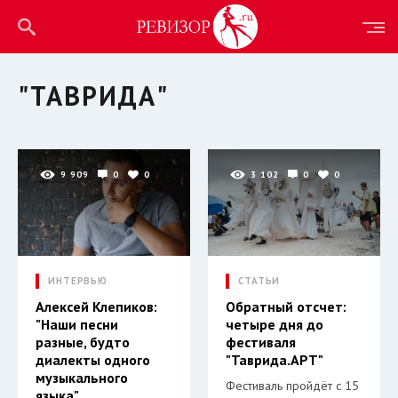
"ТАВРИДА"
9 909
0
0
3 102
0
0
ИНТЕРВЬЮ
СТАТЬИ
Алексей Клепиков:
Обратный отсчет:
"Наши песни
четыре дня до
разные, будто
фестиваля
диалекты одного
"Таврида.АРТ"
музыкального
Фестиваль пройдёт с 15
языка".