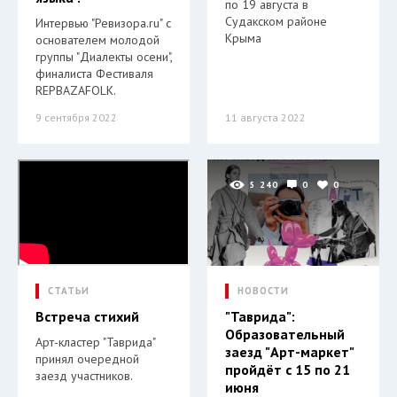
по 19 августа в
Судакском районе
Интервью "Ревизора.ru" с
Крыма
основателем молодой
группы "Диалекты осени",
финалиста Фестиваля
REPBAZAFOLK.
9 сентября 2022
11 августа 2022
5 240
0
0
СТАТЬИ
НОВОСТИ
Встреча стихий
"Таврида":
Образовательный
Арт-кластер "Таврида"
заезд "Арт-маркет"
принял очередной
пройдёт с 15 по 21
заезд участников.
июня