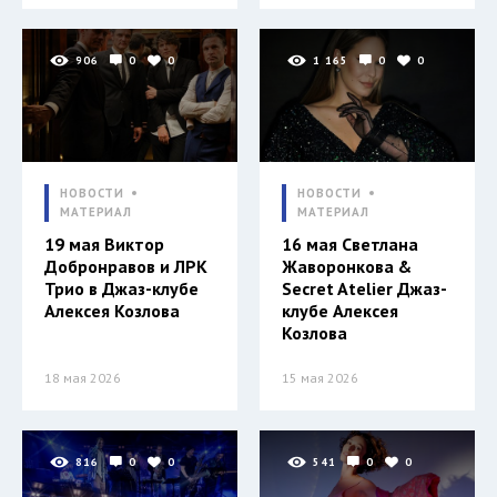
906
0
0
1 165
0
0
НОВОСТИ
НОВОСТИ
МАТЕРИАЛ
МАТЕРИАЛ
19 мая Виктор
16 мая Светлана
Добронравов и ЛРК
Жаворонкова &
Трио в Джаз-клубе
Secret Atelier Джаз-
Алексея Козлова
клубе Алексея
Козлова
18 мая 2026
15 мая 2026
816
0
0
541
0
0