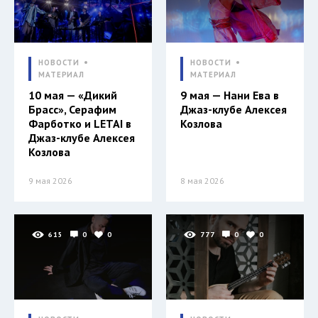
НОВОСТИ
НОВОСТИ
МАТЕРИАЛ
МАТЕРИАЛ
10 мая — «Дикий
9 мая — Нани Ева в
Брасс», Серафим
Джаз-клубе Алексея
Фарботко и LETAI в
Козлова
Джаз-клубе Алексея
Козлова
9 мая 2026
8 мая 2026
615
0
0
777
0
0