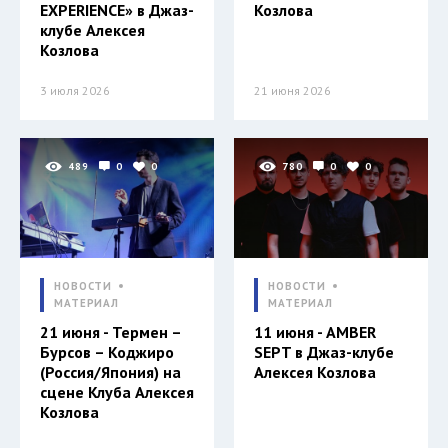
EXPERIENCE» в Джаз-
Козлова
клубе Алексея
Козлова
3 июля 2026
21 июня 2026
489
0
0
780
0
0
НОВОСТИ
НОВОСТИ
МАТЕРИАЛ
МАТЕРИАЛ
21 июня - Термен –
11 июня - AMBER
Бурсов – Коджиро
SEPT в Джаз-клубе
(Россия/Япония) на
Алексея Козлова
сцене Клуба Алексея
Козлова