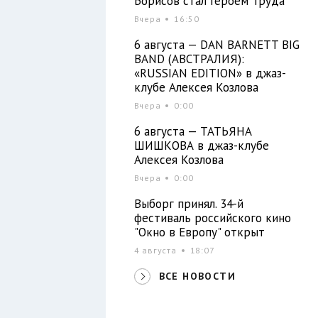
Борисов стал Героем Труда
Вчера
16:50
6 августа — DAN BARNETT BIG
BAND (АВСТРАЛИЯ):
«RUSSIAN EDITION» в джаз-
клубе Алексея Козлова
Вчера
0:00
6 августа — ТАТЬЯНА
ШИШКОВА в джаз-клубе
Алексея Козлова
Вчера
0:00
Выборг принял. 34-й
фестиваль российского кино
"Окно в Европу" открыт
4 августа
18:07
ВСЕ НОВОСТИ