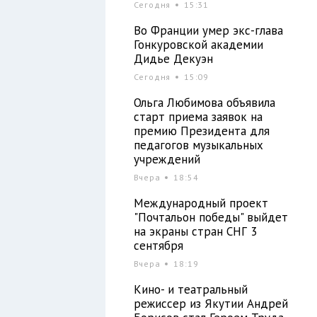
Сегодня
15:31
Во Франции умер экс-глава
Гонкуровской академии
Дидье Декуэн
Сегодня
15:09
Ольга Любимова объявила
старт приема заявок на
премию Президента для
педагогов музыкальных
учреждений
Вчера
18:54
Международный проект
"Почтальон победы" выйдет
на экраны стран СНГ 3
сентября
Вчера
18:19
Кино- и театральный
режиссер из Якутии Андрей