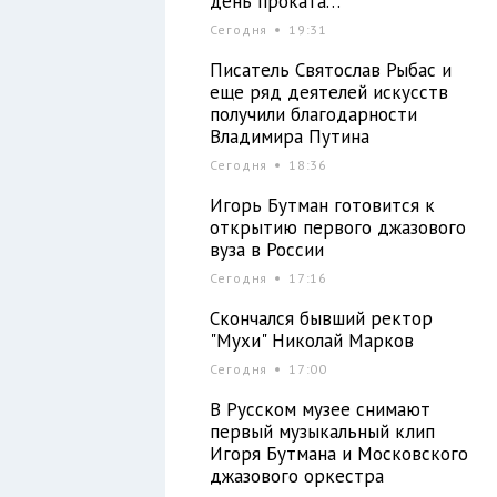
день проката…
Сегодня
19:31
Писатель Святослав Рыбас и
еще ряд деятелей искусств
получили благодарности
Владимира Путина
Сегодня
18:36
Игорь Бутман готовится к
открытию первого джазового
вуза в России
Сегодня
17:16
Скончался бывший ректор
"Мухи" Николай Марков
Сегодня
17:00
В Русском музее снимают
первый музыкальный клип
Игоря Бутмана и Московского
джазового оркестра