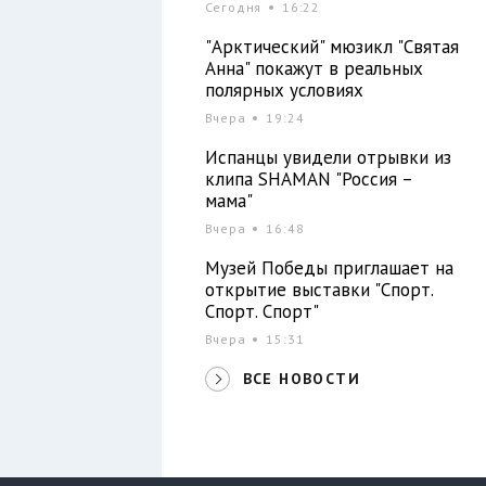
Сегодня
16:22
"Арктический" мюзикл "Святая
Анна" покажут в реальных
полярных условиях
Вчера
19:24
Испанцы увидели отрывки из
клипа SHAMAN "Россия –
мама"
Вчера
16:48
Музей Победы приглашает на
открытие выставки "Спорт.
Спорт. Спорт"
Вчера
15:31
ВСЕ НОВОСТИ