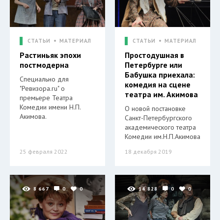
СТАТЬИ
МАТЕРИАЛ
СТАТЬИ
МАТЕРИАЛ
Растиньяк эпохи
Простодушная в
постмодерна
Петербурге или
Бабушка приехала:
Специально для
комедия на сцене
"Ревизора.ru" о
театра им. Акимова
премьере Театра
Комедии имени Н.П.
О новой постановке
Акимова.
Санкт-Петербургского
академического театра
Комедии им.Н.П.Акимова
25 февраля 2022
18 декабря 2019
8 667
0
0
14 828
0
0