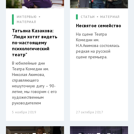
ИНТЕРВЬЮ
СТАТЬИ
МАТЕРИАЛ
МАТЕРИАЛ
Несвятое семейство
Татьяна Казакова:
На сцене Театра
"Люди хотят видеть
Комедии им.
по-настоящему
Н.А.Акимова состоялась
психологический
редкая на русской
театр"
сцене премьера.
В юбилейные дни
Театра Комедии им.
Николая Акимова,
справляющего
нешуточную дату – 90-
летие, мы говорим с его
художественным
руководителем
5 ноября 2019
27 октября 2017