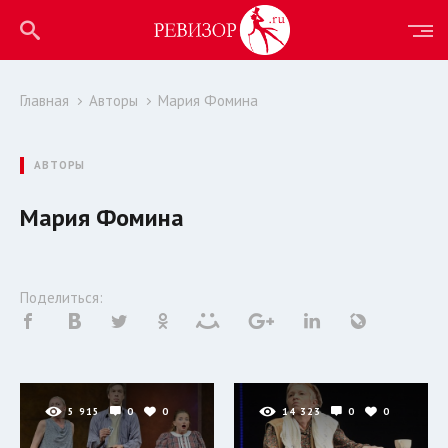
Главная
Авторы
Мария Фомина
АВТОРЫ
Мария Фомина
Поделиться:
5 915
0
0
14 323
0
0