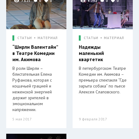
7 625
0
0
4 792
0
0
СТАТЬИ
МАТЕРИАЛ
СТАТЬИ
МАТЕРИАЛ
“Ширли Валентайн”
Надежды
в Театре Комедии
маленький
им. Акимова
квартетик
В роли Ширли –
В петербургском Театре
блистательная Елена
Комедии им. Акимова –
Руфанова, которая с
премьера спектакля “Где
кошачьей грацией и
зарыта собака” по пьесе
неженской энергией
Алексея Слаповского.
держит зрителей в
эмоциональном
напряжении.
5 мая 2017
9 февраля 2017