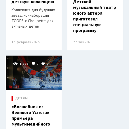
детскую коллекцию
Детский
музыкальный театр
Коллекция для будущих
юного актера
звезд: коллаборация
приготовил
TODES x Choupette для
специальную
активных детей
программу.
13 февраля 2026
27 мая 2025
1 998
0
0
ДЕТЯМ
«Волшебник из
Великого Устюга»
премьера
мультимедийного