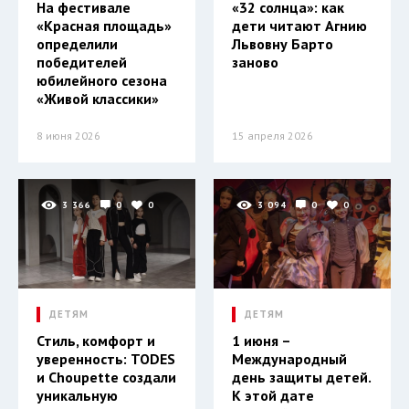
На фестивале
«32 солнца»: как
«Красная площадь»
дети читают Агнию
определили
Львовну Барто
победителей
заново
юбилейного сезона
«Живой классики»
8 июня 2026
15 апреля 2026
3 366
0
0
3 094
0
0
ДЕТЯМ
ДЕТЯМ
Стиль, комфорт и
1 июня –
уверенность: TODES
Международный
и Choupette создали
день защиты детей.
уникальную
К этой дате