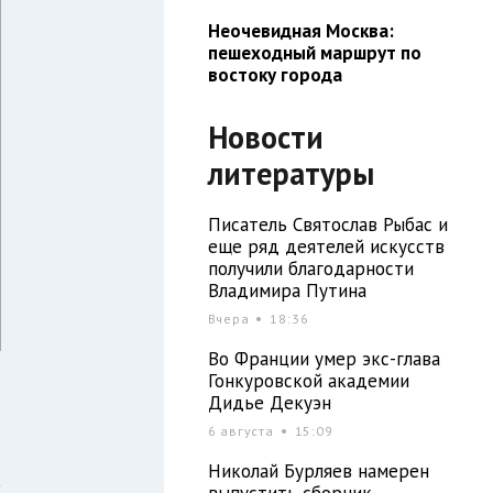
Неочевидная Москва:
пешеходный маршрут по
востоку города
Новости
литературы
Писатель Святослав Рыбас и
еще ряд деятелей искусств
получили благодарности
Владимира Путина
Вчера
18:36
Во Франции умер экс-глава
Гонкуровской академии
Дидье Декуэн
6 августа
15:09
-
Николай Бурляев намерен
а
выпустить сборник