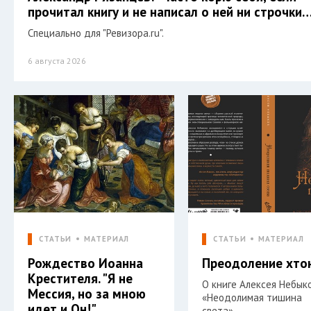
прочитал книгу и не написал о ней ни строчки…
Специально для "Ревизора.ru".
6 августа 2026
СТАТЬИ
МАТЕРИАЛ
СТАТЬИ
МАТЕРИАЛ
Рождество Иоанна
Преодоление хто
Крестителя. "Я не
О книге Алексея Небык
Мессия, но за мною
«Неодолимая тишина
идет и Он!"
света».