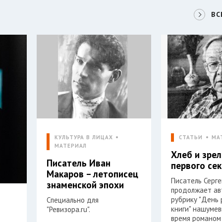
ВС
КУЛЬТУРА В ЛИЦАХ
СТАТЬИ
МА
МАТЕРИАЛ
Хлеб и зре
Писатель Иван
первого се
Макаров – летописец
Писатель Серг
знаменской эпохи
продолжает ав
рубрику "День
Специально для
книги" нашумев
"Ревизора.ru".
время романом