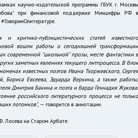
 рамках научно-издательской программы ГБУК г. Москв
олюбова" при финансовой поддержке Минцифры РФ 
 #ГоворимОлитературе.
 и критико-публицистических статей известног
оновой вошли работы о сегодняшней трансформаци
ах современной "школьной" прозы, месте фантастики 
ругих заметных явлениях текущего литпроцесса. В бло
еноменах известных поэтов Ивана Тхоржевского, Серге
й, Бориса Евсеева, Эдуарда Веркина, а также работы
еля Дмитрия Бакина и поэта и барда Геннадия Жукова
ояние российского литературного процесса не тольк
аших потомков",
— говорится в аннотации.
Ф. Лосева на Старом Арбате.