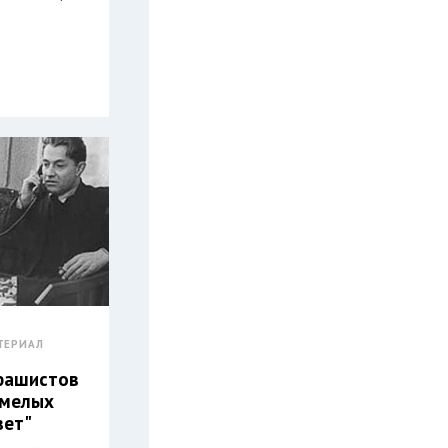
ТЕРИАЛ
фашистов
смелых
вет"