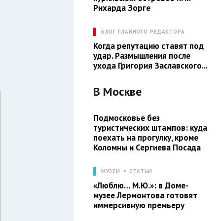
Рихарда Зорге
БЛОГ ГЛАВНОГО РЕДАКТОРА
Когда репутацию ставят под
удар. Размышления после
ухода Григория Заславского...
В
Москве
Подмосковье без
туристических штампов: куда
поехать на прогулку, кроме
Коломны и Сергиева Посада
МУЗЕИ
СТАТЬИ
«Люблю… М.Ю.»: в Доме-
музее Лермонтова готовят
иммерсивную премьеру