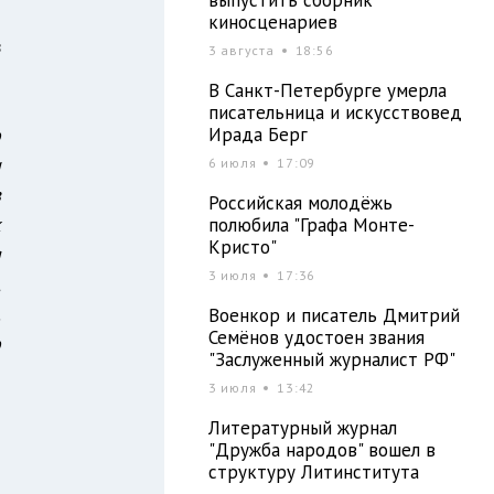
ы
киносценариев
в
3 августа
18:56
В Санкт-Петербурге умерла
писательница и искусствовед
о
Ирада Берг
и
6 июля
17:09
в
Российская молодёжь
к
полюбила "Графа Монте-
Кристо"
я
3 июля
17:36
,
.
Военкор и писатель Дмитрий
Семёнов удостоен звания
о
"Заслуженный журналист РФ"
3 июля
13:42
Литературный журнал
"Дружба народов" вошел в
структуру Литинститута