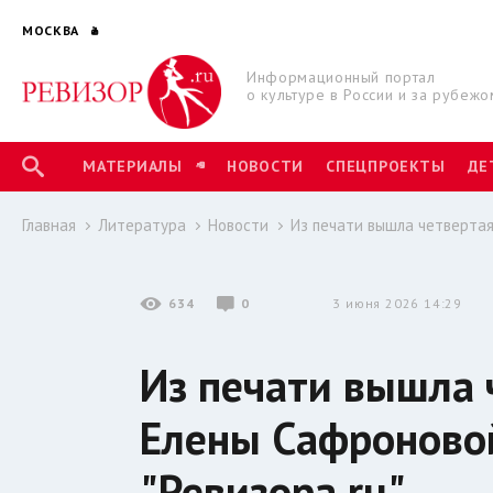
МОСКВА
Информационный портал
о культуре в России и за рубежо
МАТЕРИАЛЫ
НОВОСТИ
СПЕЦПРОЕКТЫ
ДЕ
Главная
Литература
Новости
Из печати вышла четвертая
634
0
3 июня 2026 14:29
Из печати вышла 
Елены Сафроновой
"Ревизора.ru"