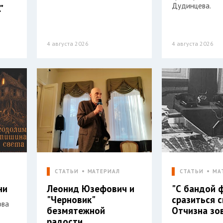
Дудинцева.
"
4 августа 2026
4 августа 2026
СТАТЬИ
МАТЕРИАЛ
СТАТЬИ
МА
ни
Леонид Юзефович и
"С бандой 
"Черновик"
сразиться 
ова
безмятежной
Отчизна зо
радости