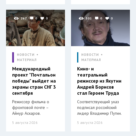
267
0
0
301
0
0
НОВОСТИ
НОВОСТИ
МАТЕРИАЛ
МАТЕРИАЛ
Международный
Кино- и
проект "Почтальон
театральный
победы" выйдет на
режиссер из Якутии
экраны стран СНГ 3
Андрей Борисов
сентября
стал Героем Труда
Режиссер фильма о
Соответствующий указ
фронтовой почте –
подписал российский
Айнур Аскаров.
лидер Владимир Путин.
5 августа 2026
5 августа 2026