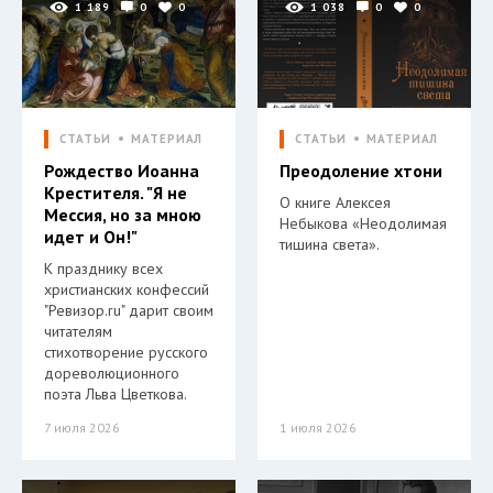
1 189
0
0
1 038
0
0
СТАТЬИ
МАТЕРИАЛ
СТАТЬИ
МАТЕРИАЛ
Рождество Иоанна
Преодоление хтони
Крестителя. "Я не
О книге Алексея
Мессия, но за мною
Небыкова «Неодолимая
идет и Он!"
тишина света».
К празднику всех
христианских конфессий
"Ревизор.ru" дарит своим
читателям
стихотворение русского
дореволюционного
поэта Льва Цветкова.
7 июля 2026
1 июля 2026