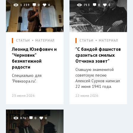
1 239
0
0
753
0
0
СТАТЬИ
МАТЕРИАЛ
СТАТЬИ
МАТЕРИАЛ
Леонид Юзефович и
"С бандой фашистов
"Черновик"
сразиться смелых
безмятежной
Отчизна зовет"
радости
Ставшую знаменитой
советскую песню
Специально для
Алексей Сурков написал
"Ревизора.ru".
22 июня 1941 года.
23 июня 2026
22 июня 2026
876
0
0