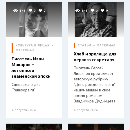
348
0
2
345
0
0
КУЛЬТУРА В ЛИЦАХ
СТАТЬИ
МАТЕРИАЛ
МАТЕРИАЛ
Хлеб и зрелища для
Писатель Иван
первого секретаря
Макаров –
Писатель Сергей
летописец
Литвинов продолжает
знаменской эпохи
авторскую рубрику
Специально для
"День рождения книги"
"Ревизора.ru".
нашумевшим в свое
время романом
Владимира Дудинцева.
4 августа 2026
4 августа 2026