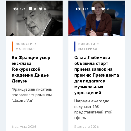
125
0
0
184
0
0
НОВОСТИ
НОВОСТИ
МАТЕРИАЛ
МАТЕРИАЛ
Во Франции умер
Ольга Любимова
экс-глава
объявила старт
Гонкуровской
приема заявок на
академии Дидье
премию Президента
Декуэн
для педагогов
музыкальных
Французский писатель
учреждений
прославился романом
"Джон л’Ад".
Награды ежегодно
получают 150
представителей этой
сферы.
6 августа 2026
5 августа 2026