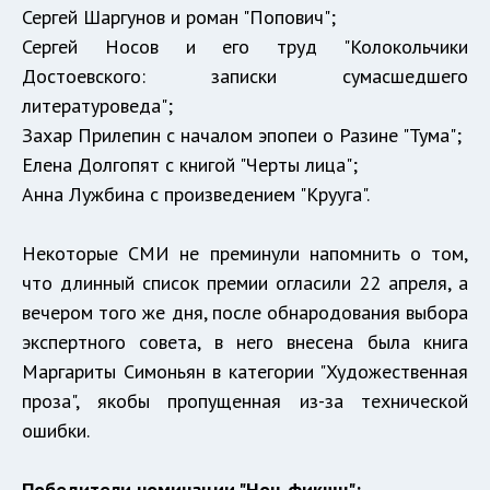
Сергей Шаргунов и роман "Попович";
Сергей Носов и его труд "Колокольчики
Достоевского: записки сумасшедшего
литературоведа";
Захар Прилепин с началом эпопеи о Разине "Тума";
Елена Долгопят с книгой "Черты лица";
Анна Лужбина с произведением "Крууга".
Некоторые СМИ не преминули напомнить о том,
что длинный список премии огласили 22 апреля, а
вечером того же дня, после обнародования выбора
экспертного совета, в него внесена была книга
Маргариты Симоньян в категории "Художественная
проза", якобы пропущенная из-за технической
ошибки.
Победители номинации "Нон-фикшн":