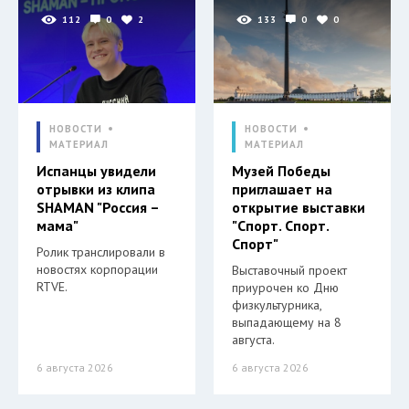
112
0
2
133
0
0
НОВОСТИ
НОВОСТИ
МАТЕРИАЛ
МАТЕРИАЛ
Испанцы увидели
Музей Победы
отрывки из клипа
приглашает на
SHAMAN "Россия –
открытие выставки
мама"
"Спорт. Спорт.
Спорт"
Ролик транслировали в
новостях корпорации
Выставочный проект
RTVE.
приурочен ко Дню
физкультурника,
выпадающему на 8
августа.
6 августа 2026
6 августа 2026