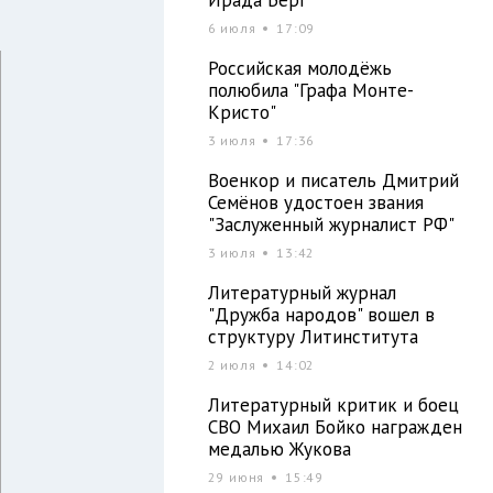
6 июля
17:09
Российская молодёжь
полюбила "Графа Монте-
Кристо"
3 июля
17:36
Военкор и писатель Дмитрий
Семёнов удостоен звания
"Заслуженный журналист РФ"
3 июля
13:42
Литературный журнал
"Дружба народов" вошел в
структуру Литинститута
2 июля
14:02
Литературный критик и боец
СВО Михаил Бойко награжден
медалью Жукова
29 июня
15:49