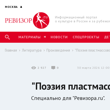
МОСКВА
Информационный портал
о культуре в России и за рубежо
МАТЕРИАЛЫ
НОВОСТИ
СПЕЦПРОЕКТЫ
ДЕ
Главная
Литература
Произведения
"Поэзия пластмассово
2 927
0
30 марта 2026 12:00
"Поэзия пластмас
Специально для "Ревизора.ru".