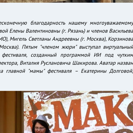
есконечную благодарность нашему многоуважаемом
ой Елены Валентиновны (г. Рязань) и членов Васильев
О), Мигель Светланы Андреевны (г. Москва), Корзинов
Москва). Пятым "членом жюри" выступал виртуальны
т фестиваля, созданный программой ИИ под чутки
ектора, Виталия Руслановича Шакирова. Аватар назва
а главной "мамы" фестиваля – Екатерины Долговой