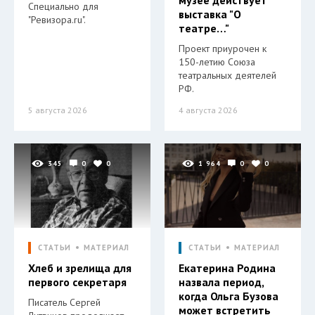
Специально для
выставка "О
"Ревизора.ru".
театре…"
Проект приурочен к
150-летию Союза
театральных деятелей
РФ.
5 августа 2026
4 августа 2026
345
0
0
1 964
0
0
СТАТЬИ
МАТЕРИАЛ
СТАТЬИ
МАТЕРИАЛ
Хлеб и зрелища для
Екатерина Родина
первого секретаря
назвала период,
когда Ольга Бузова
Писатель Сергей
может встретить