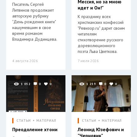
Мессия, но за мною
Писатель Сергей
идет и Он!"
Литвинов продолжает
авторскую рубрику
К празднику всех
"День рождения книги"
христианских конфессий
нашумевшим в свое
"Ревизор.ru" дарит своим
время романом
читателям
Владимира Дудинцева.
стихотворение русского
дореволюционного
поэта Льва Цветкова.
4 августа 2026
7 июля 2026
1 052
0
0
1 259
0
0
СТАТЬИ
МАТЕРИАЛ
СТАТЬИ
МАТЕРИАЛ
Преодоление хтони
Леонид Юзефович и
"Черновик"