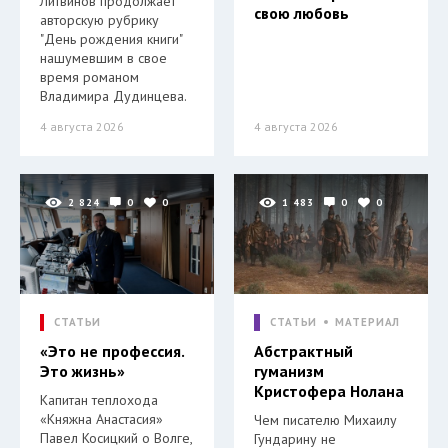
Литвинов продолжает
свою любовь
авторскую рубрику
"День рождения книги"
нашумевшим в свое
время романом
Владимира Дудинцева.
4 августа 2026
4 августа 2026
2 824
0
0
1 483
0
0
СТАТЬИ
СТАТЬИ
МАТЕРИАЛ
«Это не профессия.
Абстрактный
Это жизнь»
гуманизм
Кристофера Нолана
Капитан теплохода
«Княжна Анастасия»
Чем писателю Михаилу
Павел Косицкий о Волге,
Гундарину не