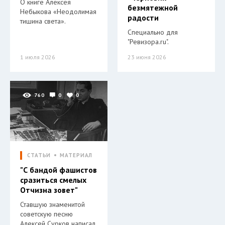
О книге Алексея
безмятежной
Небыкова «Неодолимая
радости
тишина света».
Специально для
"Ревизора.ru".
1 июля 2026
23 июня 2026
760
0
0
СТАТЬИ
МАТЕРИАЛ
"С бандой фашистов
сразиться смелых
Отчизна зовет"
Ставшую знаменитой
советскую песню
Алексей Сурков написал