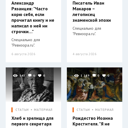
Александр
Писатель Иван
Рязанцев: "Часто
Макаров –
корю себя, если
летописец
прочитал книгу и не
знаменской эпохи
написал о ней ни
Специально для
строчки…"
"Ревизора.ru".
Специально для
"Ревизора.ru".
6 августа 2026
4 августа 2026
345
0
0
1 189
0
0
СТАТЬИ
МАТЕРИАЛ
СТАТЬИ
МАТЕРИАЛ
Хлеб и зрелища для
Рождество Иоанна
первого секретаря
Крестителя. "Я не