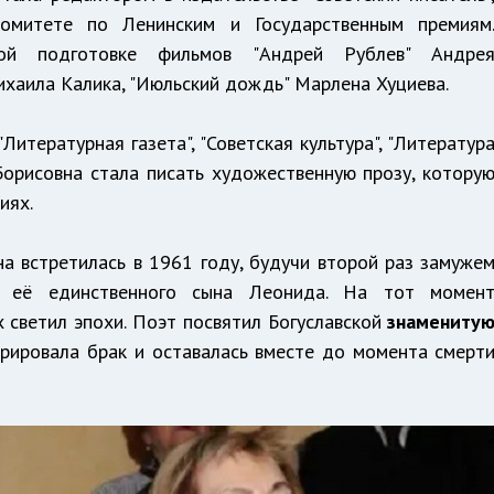
комитете по Ленинским и Государственным премиям
ной подготовке фильмов "Андрей Рублев" Андре
Михаила Калика, "Июльский дождь" Марлена Хуциева.
Литературная газета", "Советская культура", "Литератур
я Борисовна стала писать художественную прозу, котору
иях.
а встретилась в 1961 году, будучи второй раз замуже
 её единственного сына Леонида. На тот момен
 светил эпохи. Поэт посвятил Богуславской
знамениту
стрировала брак и оставалась вместе до момента смерт