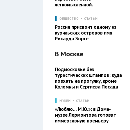
легкомысленной.
ОБЩЕСТВО
СТАТЬИ
Россия присвоит одному из
курильских островов имя
Рихарда Зорге
В
Москве
Подмосковье без
туристических штампов: куда
поехать на прогулку, кроме
Коломны и Сергиева Посада
МУЗЕИ
СТАТЬИ
«Люблю… М.Ю.»: в Доме-
музее Лермонтова готовят
иммерсивную премьеру