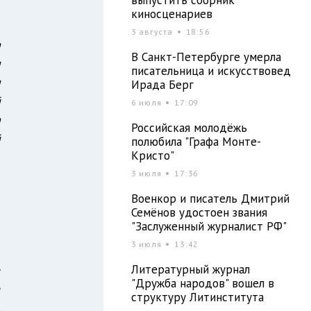
киносценариев
3 августа
18:56
а
В Санкт-Петербурге умерла
я
писательница и искусствовед
я
Ирада Берг
й
6 июля
17:09
а
Российская молодёжь
й
полюбила "Графа Монте-
Кристо"
3 июля
17:36
о
Военкор и писатель Дмитрий
Семёнов удостоен звания
"Заслуженный журналист РФ"
3 июля
13:42
й
Литературный журнал
е
"Дружба народов" вошел в
е
структуру Литинститута
,