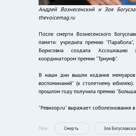
Андрей Вознесенский и Зоя Богусла
thevoicemag.ru
После смерти Вознесенского Богуслав
памяти: учредила премию "Парабола",
Борисовна создала Ассоциацию ж
координатором премии "Триумф".
В наши дни вышли издания мемуаров Б
воспоминаний" (к столетнему юбилею)
прошлом году получила премию "Большая
"Ревизор.ru" выражает соболезнования в
Теги:
Смерть
Зоя Богуславска