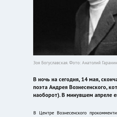
Зоя Богуславская. Фото: Анатолий Гарани
В ночь на сегодня, 14 мая, скон
поэта Андрея Вознесенского, ко
наоборот). В минувшем апреле е
В Центре Вознесенского прокомменти