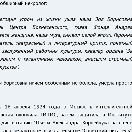
 обширный некролог:
егодня утром из жизни ушла наша Зоя Борисовн
ель Центра Вознесенского, глава Фонда Андре
яся женщина, наша муза, символ целой эпохи. Героин
атель, театральный и литературный критик, почетны
 заслуженный работник культуры, кавалер ордена "З
ла ярким и талантливым человеком, внесшим огромны
усства".
 Борисовна ничем особенным не болела, умерла прост
сь 16 апреля 1924 года в Москве в интеллигентно
лавская окончила ГИТИС, затем защитила в Институт
 диссертацию "Пьесы Александра Корнейчука на сцен
отала редактором в издательстве "Советский писатель"