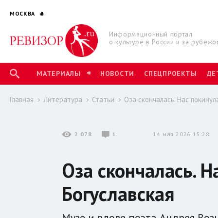
МОСКВА
Информационный портал
о культуре в России и за рубежо
МАТЕРИАЛЫ
НОВОСТИ
СПЕЦПРОЕКТЫ
ДЕ
Главная
Литература
Статьи
Оза скончалась. Нас покинул
2 078
1
14 мая 2026 15:28
Оза скончалась. Н
Богуславская
Музе и вдове поэта Андрея Воз