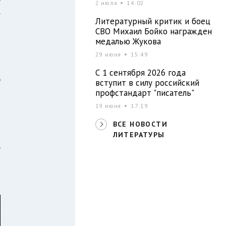
2 июля
14:02
.
Литературный критик и боец
я
СВО Михаил Бойко награжден
медалью Жукова
29 июня
15:49
а
С 1 сентября 2026 года
ю
вступит в силу российский
профстандарт "писатель"
19 июня
17:19
м
ВСЕ НОВОСТИ
т
ЛИТЕРАТУРЫ
ю
и