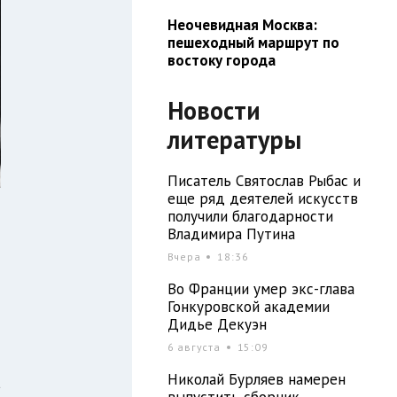
Неочевидная Москва:
пешеходный маршрут по
востоку города
Новости
литературы
Писатель Святослав Рыбас и
еще ряд деятелей искусств
получили благодарности
Владимира Путина
Вчера
18:36
Во Франции умер экс-глава
Гонкуровской академии
Дидье Декуэн
6 августа
15:09
Николай Бурляев намерен
а
выпустить сборник