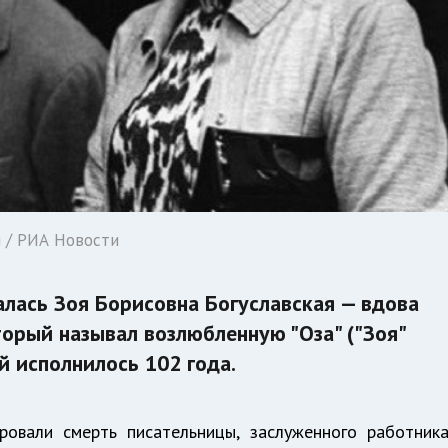
н / РИА Новости
чалась Зоя Борисовна Богуславская — вдова
торый называл возлюбленную "Оза" ("Зоя"
й исполнилось 102 года.
ровали смерть писательницы, заслуженного работник