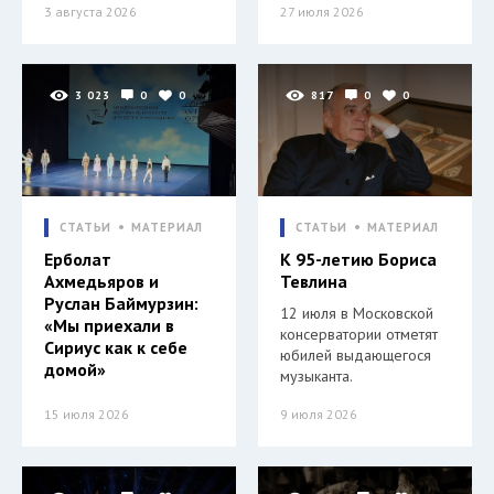
3 августа 2026
27 июля 2026
3 023
0
0
817
0
0
СТАТЬИ
МАТЕРИАЛ
СТАТЬИ
МАТЕРИАЛ
Ерболат
К 95-летию Бориса
Ахмедьяров и
Тевлина
Руслан Баймурзин:
12 июля в Московской
«Мы приехали в
консерватории отметят
Сириус как к себе
юбилей выдающегося
домой»
музыканта.
15 июля 2026
9 июля 2026