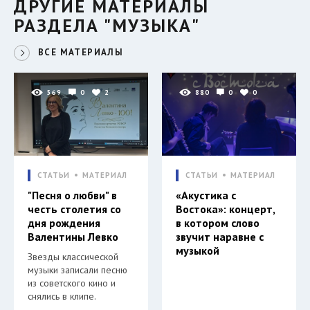
ДРУГИЕ МАТЕРИАЛЫ
РАЗДЕЛА "МУЗЫКА"
ВСЕ МАТЕРИАЛЫ
569
0
2
880
0
0
СТАТЬИ
МАТЕРИАЛ
СТАТЬИ
МАТЕРИАЛ
"Песня о любви" в
«Акустика с
честь столетия со
Востока»: концерт,
дня рождения
в котором слово
Валентины Левко
звучит наравне с
музыкой
Звезды классической
музыки записали песню
из советского кино и
снялись в клипе.