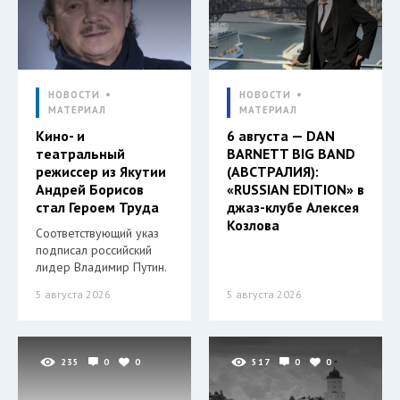
НОВОСТИ
НОВОСТИ
МАТЕРИАЛ
МАТЕРИАЛ
Кино- и
6 августа — DAN
театральный
BARNETT BIG BAND
режиссер из Якутии
(АВСТРАЛИЯ):
Андрей Борисов
«RUSSIAN EDITION» в
стал Героем Труда
джаз-клубе Алексея
Козлова
Соответствующий указ
подписал российский
лидер Владимир Путин.
5 августа 2026
5 августа 2026
235
0
0
517
0
0