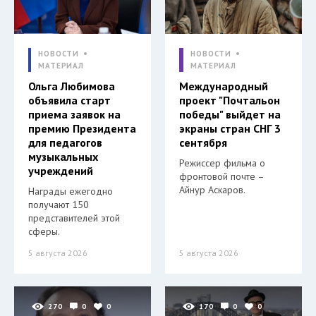
НОВОСТИ
НОВОСТИ
МАТЕРИАЛ
МАТЕРИАЛ
Ольга Любимова
Международный
объявила старт
проект "Почтальон
приема заявок на
победы" выйдет на
премию Президента
экраны стран СНГ 3
для педагогов
сентября
музыкальных
Режиссер фильма о
учреждений
фронтовой почте –
Айнур Аскаров.
Награды ежегодно
получают 150
представителей этой
сферы.
5 августа 2026
5 августа 2026
270
0
0
170
0
0