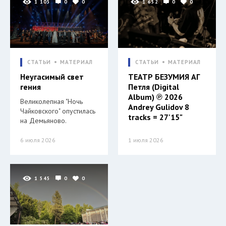
1 105
0
0
1 652
0
0
СТАТЬИ
МАТЕРИАЛ
СТАТЬИ
МАТЕРИАЛ
Неугасимый свет
ТЕАТР БЕЗУМИЯ АГ
гения
Петля (Digital
Album) ℗ 2026
Великолепная "Ночь
Andrey Gulidov 8
Чайковского" опустилась
tracks = 27'15"
на Демьяново.
6 июля 2026
1 июля 2026
1 545
0
0