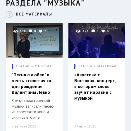
РАЗДЕЛА "МУЗЫКА"
ВСЕ МАТЕРИАЛЫ
638
0
2
893
0
0
СТАТЬИ
МАТЕРИАЛ
СТАТЬИ
МАТЕРИАЛ
"Песня о любви" в
«Акустика с
честь столетия со
Востока»: концерт,
дня рождения
в котором слово
Валентины Левко
звучит наравне с
музыкой
Звезды классической
музыки записали песню
из советского кино и
снялись в клипе.
3 августа 2026
27 июля 2026