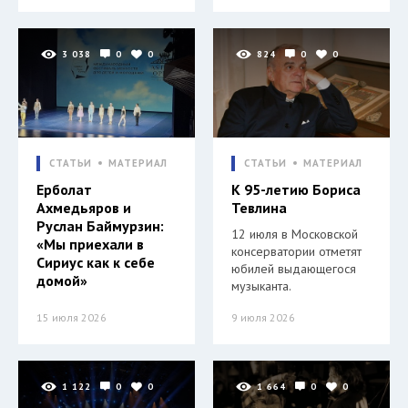
3 038
0
0
824
0
0
СТАТЬИ
МАТЕРИАЛ
СТАТЬИ
МАТЕРИАЛ
Ерболат
К 95-летию Бориса
Ахмедьяров и
Тевлина
Руслан Баймурзин:
12 июля в Московской
«Мы приехали в
консерватории отметят
Сириус как к себе
юбилей выдающегося
домой»
музыканта.
15 июля 2026
9 июля 2026
1 122
0
0
1 664
0
0