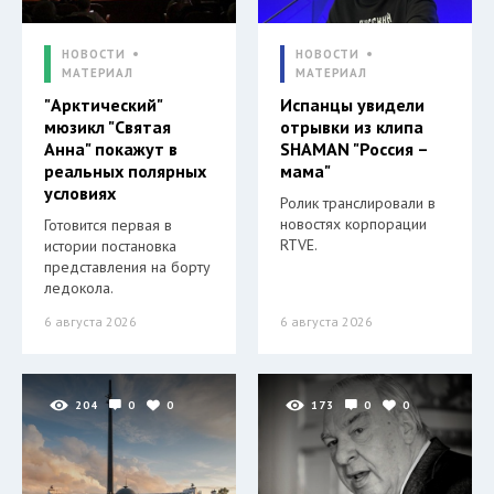
НОВОСТИ
НОВОСТИ
МАТЕРИАЛ
МАТЕРИАЛ
"Арктический"
Испанцы увидели
мюзикл "Святая
отрывки из клипа
Анна" покажут в
SHAMAN "Россия –
реальных полярных
мама"
условиях
Ролик транслировали в
новостях корпорации
Готовится первая в
RTVE.
истории постановка
представления на борту
ледокола.
6 августа 2026
6 августа 2026
204
0
0
173
0
0