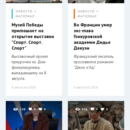
НОВОСТИ
НОВОСТИ
МАТЕРИАЛ
МАТЕРИАЛ
Музей Победы
Во Франции умер
приглашает на
экс-глава
открытие выставки
Гонкуровской
"Спорт. Спорт.
академии Дидье
Спорт"
Декуэн
Выставочный проект
Французский писатель
приурочен ко Дню
прославился романом
физкультурника,
"Джон л’Ад".
выпадающему на 8
августа.
6 августа 2026
6 августа 2026
208
0
0
326
0
0