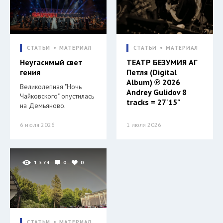
СТАТЬИ
МАТЕРИАЛ
СТАТЬИ
МАТЕРИАЛ
Неугасимый свет
ТЕАТР БЕЗУМИЯ АГ
гения
Петля (Digital
Album) ℗ 2026
Великолепная "Ночь
Andrey Gulidov 8
Чайковского" опустилась
tracks = 27'15"
на Демьяново.
6 июля 2026
1 июля 2026
1 574
0
0
СТАТЬИ
МАТЕРИАЛ