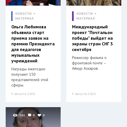
НОВОСТИ
НОВОСТИ
МАТЕРИАЛ
МАТЕРИАЛ
Ольга Любимова
Международный
объявила старт
проект "Почтальон
приема заявок на
победы" выйдет на
премию Президента
экраны стран СНГ 3
для педагогов
сентября
музыкальных
Режиссер фильма о
учреждений
фронтовой почте –
Айнур Аскаров.
Награды ежегодно
получают 150
представителей этой
сферы.
5 августа 2026
5 августа 2026
301
0
0