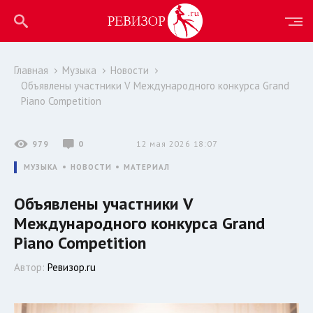
Главная
Музыка
Новости
Объявлены участники V Международного конкурса Grand
Piano Competition
979
0
12 мая 2026 18:07
МУЗЫКА
НОВОСТИ
МАТЕРИАЛ
Объявлены участники V
Международного конкурса Grand
Piano Competition
Автор:
Ревизор.ru