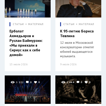
СТАТЬИ
МАТЕРИАЛ
СТАТЬИ
МАТЕРИАЛ
Ерболат
К 95-летию Бориса
Ахмедьяров и
Тевлина
Руслан Баймурзин:
12 июля в Московской
«Мы приехали в
консерватории отметят
Сириус как к себе
юбилей выдающегося
домой»
музыканта.
15 июля 2026
9 июля 2026
1 122
0
0
1 664
0
0