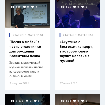
638
0
2
893
0
0
СТАТЬИ
МАТЕРИАЛ
СТАТЬИ
МАТЕРИАЛ
"Песня о любви" в
«Акустика с
честь столетия со
Востока»: концерт,
дня рождения
в котором слово
Валентины Левко
звучит наравне с
музыкой
Звезды классической
музыки записали песню
из советского кино и
снялись в клипе.
3 августа 2026
27 июля 2026
3 038
0
0
824
0
0