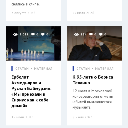
снялись в клипе.
3 августа 2026
27 июля 2026
3 038
0
0
824
0
0
СТАТЬИ
МАТЕРИАЛ
СТАТЬИ
МАТЕРИАЛ
Ерболат
К 95-летию Бориса
Ахмедьяров и
Тевлина
Руслан Баймурзин:
12 июля в Московской
«Мы приехали в
консерватории отметят
Сириус как к себе
юбилей выдающегося
домой»
музыканта.
15 июля 2026
9 июля 2026