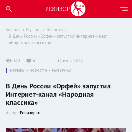
Главная
Музыка
Новости
В День России «Орфей» запустил Интернет-канал
«Народная классика»
876
0
12 июня 2026
МУЗЫКА
НОВОСТИ
МАТЕРИАЛ
В День России «Орфей» запустил
Интернет-канал «Народная
классика»
Автор:
Ревизор.ru