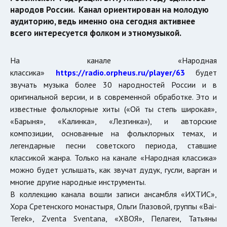
народов России. Канал ориентирован на молодую
аудиторию, ведь именно она сегодня активнее
всего интересуется фолком и этномузыкой.
На канале «Народная
классика»
https://radio.orpheus.ru/player/63
будет
звучать музыка более 30 народностей России и в
оригинальной версии, и в современной обработке. Это и
известные фольклорные хиты («Ой ты степь широкая»,
«Барыня», «Калинка», «Лезгинка»), и авторские
композиции, основанные на фольклорных темах, и
легендарные песни советского периода, ставшие
классикой жанра. Только на канале «Народная классика»
можно будет услышать, как звучат дудук, гусли, варган и
многие другие народные инструменты.
В коллекцию канала вошли записи ансамбля «ИХТИС»,
Хора Сретенского монастыря, Ольги Глазовой, группы «Bai-
Terek», Zventa Sventana, «ХВОЯ», Пелагеи, Татьяны