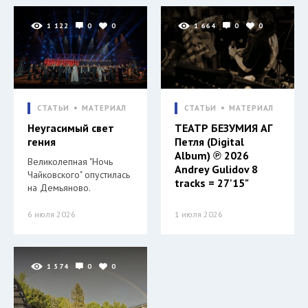
1 122
0
0
1 664
0
0
СТАТЬИ
МАТЕРИАЛ
СТАТЬИ
МАТЕРИАЛ
Неугасимый свет
ТЕАТР БЕЗУМИЯ АГ
гения
Петля (Digital
Album) ℗ 2026
Великолепная "Ночь
Andrey Gulidov 8
Чайковского" опустилась
tracks = 27'15"
на Демьяново.
6 июля 2026
1 июля 2026
1 574
0
0