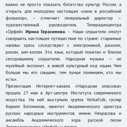
важно не просто показать богатство культур России, а
открыть для молодёжи настоящее «окно в российский
фольклор», – отмечает генеральный директор —
художественный руководитель Телерадиоцентра
«Орфей»
Ирина Герасимова
. – Наши слушатели смогут
совершить настоящее путешествие по стране: старинные
напевы здесь соседствуют с электроникой, джазом,
роком, хип-хопом. Это язык, который понятен и близок
сегодняшнему слушателю. Народная музыка — не
музейный экспонат, а живой культурный код нации. Чем
больше мы его слышим, тем лучше понимаем, кто мы
есть».
Презентация Интернет-канала «Народная классика»
прошла 27 мая в Арт-центре Института современного
искусства. На ней выступили группа Vetkafolk, гусляр
Кирилл Богомилов, квинтет Академического оркестра
русских народных инструментов имени Некрасова и
ансамбль Академического хора русской песни
Телерадиоцентра «Орфей» и другие.