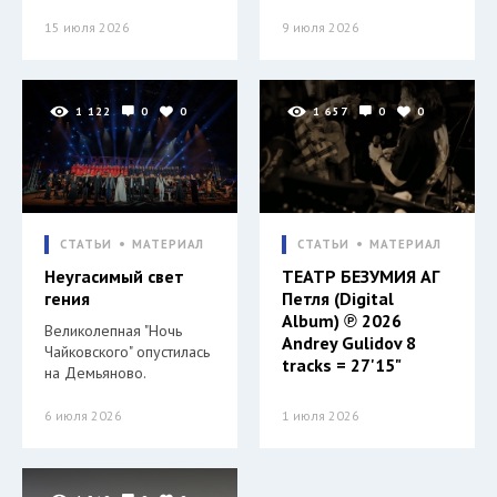
15 июля 2026
9 июля 2026
1 122
0
0
1 657
0
0
СТАТЬИ
МАТЕРИАЛ
СТАТЬИ
МАТЕРИАЛ
Неугасимый свет
ТЕАТР БЕЗУМИЯ АГ
гения
Петля (Digital
Album) ℗ 2026
Великолепная "Ночь
Andrey Gulidov 8
Чайковского" опустилась
tracks = 27'15"
на Демьяново.
6 июля 2026
1 июля 2026