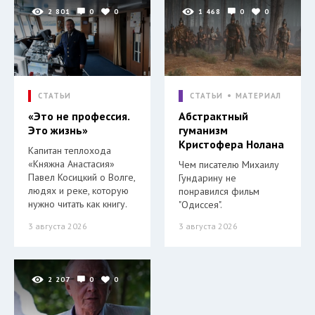
2 801
0
0
1 468
0
0
СТАТЬИ
СТАТЬИ
МАТЕРИАЛ
«Это не профессия.
Абстрактный
Это жизнь»
гуманизм
Кристофера Нолана
Капитан теплохода
«Княжна Анастасия»
Чем писателю Михаилу
Павел Косицкий о Волге,
Гундарину не
людях и реке, которую
понравился фильм
нужно читать как книгу.
"Одиссея".
3 августа 2026
3 августа 2026
2 207
0
0