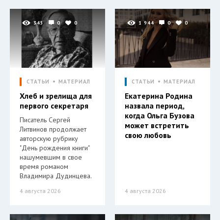
345
0
0
1 944
0
0
СТАТЬИ
МАТЕРИАЛ
СТАТЬИ
МАТЕРИАЛ
Хлеб и зрелища для
Екатерина Родина
первого секретаря
назвала период,
когда Ольга Бузова
Писатель Сергей
может встретить
Литвинов продолжает
свою любовь
авторскую рубрику
"День рождения книги"
нашумевшим в свое
время романом
Владимира Дудинцева.
4 августа 2026
4 августа 2026