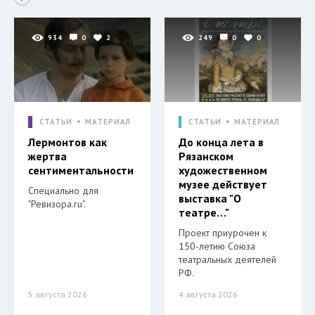
934
0
2
249
0
0
СТАТЬИ
МАТЕРИАЛ
СТАТЬИ
МАТЕРИАЛ
Лермонтов как
До конца лета в
жертва
Рязанском
сентиментальности
художественном
музее действует
Специально для
выставка "О
"Ревизора.ru".
театре…"
Проект приурочен к
150-летию Союза
театральных деятелей
РФ.
5 августа 2026
4 августа 2026