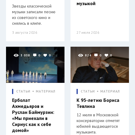
музыкой
Звезды классической
музыки записали песню
из советского кино и
снялись в клипе.
3 августа 2026
27 июля 2026
3 038
0
0
824
0
0
СТАТЬИ
МАТЕРИАЛ
СТАТЬИ
МАТЕРИАЛ
Ерболат
К 95-летию Бориса
Ахмедьяров и
Тевлина
Руслан Баймурзин:
12 июля в Московской
«Мы приехали в
консерватории отметят
Сириус как к себе
юбилей выдающегося
домой»
музыканта.