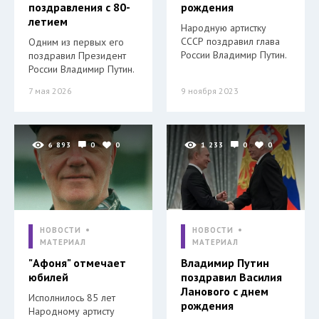
поздравления с 80-
рождения
летием
Народную артистку
СССР поздравил глава
Одним из первых его
России Владимир Путин.
поздравил Президент
России Владимир Путин.
7 мая 2026
9 ноября 2023
6 893
0
0
1 233
0
0
НОВОСТИ
НОВОСТИ
МАТЕРИАЛ
МАТЕРИАЛ
"Афоня" отмечает
Владимир Путин
юбилей
поздравил Василия
Ланового с днем
Исполнилось 85 лет
рождения
Народному артисту