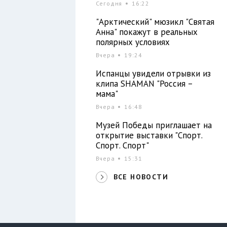
Сегодня
16:22
"Арктический" мюзикл "Святая
Анна" покажут в реальных
полярных условиях
Вчера
19:24
Испанцы увидели отрывки из
клипа SHAMAN "Россия –
мама"
Вчера
16:48
Музей Победы приглашает на
открытие выставки "Спорт.
Спорт. Спорт"
Вчера
15:31
ВСЕ НОВОСТИ