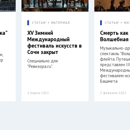
СТАТЬИ
МАТЕРИАЛ
СТАТЬИ
МА
ка"
XV Зимний
Смерть как
Международный
Волшебная
фестиваль искусств в
Музыкально-др
Сочи закрыт
спектакль "Во
и,
флейта. Путеш
ер
Специально для
представлен II
"Ревизора.ru".
Международн
фестивалем ис
Башмета
1 марта 2022
2 февраля 2022