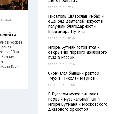
день проката…
Сегодня
19:31
Писатель Святослав Рыбас и
ТЕРИАЛ
еще ряд деятелей искусств
получили благодарности
Владимира Путина
 флейта
Сегодня
18:36
аматический
Игорь Бутман готовится к
лшебная
ествие" был
открытию первого джазового
I Зимним
вуза в России
ым
Сегодня
17:16
кусств Юрия
Скончался бывший ректор
"Мухи" Николай Марков
Сегодня
17:00
В Русском музее снимают
первый музыкальный клип
Игоря Бутмана и Московского
джазового оркестра