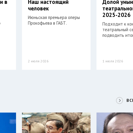
и в
Наш настоящий
Долой унын
й
человек
театрально
2025-2026
Июньская премьера оперы
о
Прокофьева в ГАБТ.
Подходит к ко
театральный се
подводить итог
2 июля 2026
1 июля 2026
ВС