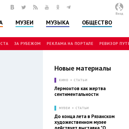
Вход
А
МУЗЕИ
МУЗЫКА
ОБЩЕСТВО
СТА
ЗА РУБЕЖОМ
РЕКЛАМА НА ПОРТАЛЕ
РЕВИЗОР ПУ
Новые материалы
Л
КИНО
СТАТЬИ
Лермонтов как жертва
сентиментальности
МУЗЕИ
СТАТЬИ
До конца лета в Рязанском
художественном музее
действует выставка "О