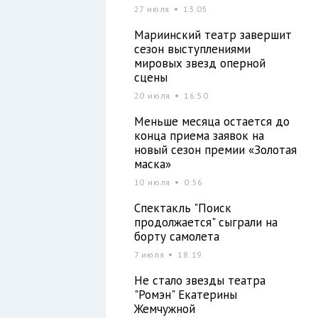
27 июля
13:05
о
Мариинский театр завершит
сезон выступлениями
мировых звезд оперной
сцены
20 июля
16:50
Меньше месяца остается до
конца приема заявок на
новый сезон премии «Золотая
маска»
10 июля
0:56
Спектакль "Поиск
продолжается" сыграли на
борту самолета
7 июля
18:19
Не стало звезды театра
"Ромэн" Екатерины
Жемчужной