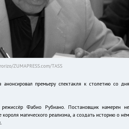
Arorizo/ZUMAPRESS.com/TASS
в анонсировал премьеру спектакля к столетию со дн
й режиссёр Фабио Рубиано. Постановщик намерен н
 короля магического реализма, а создать историю о нё
.