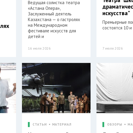
Ведущая солистка театра
драматичес
«Астана Опера»,
искусства"
Заслуженный деятель
Казахстана — о гастролях
Премьерные по
олях
на Международном
состоятся 10 и
фестивале искусств для
детей и
16 июля 2026
7 июля 2026
СТАТЬИ
МАТЕРИАЛ
ОБЗОРЫ
МА