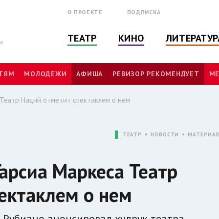
О ПРОЕКТЕ
ПОДПИСКА
ТЕАТР
КИНО
ЛИТЕРАТУР
м
ТЯМ
МОЛОДЕЖИ
АФИША
РЕВИЗОР РЕКОМЕНДУЕТ
МЕ
 Театр Наций отметит спектаклем о нем
ТЕАТР
НОВОСТИ
МАТЕРИА
Гарсиа Маркеса Театр
ектаклем о нем
Рубиано анонсировал худрук театра