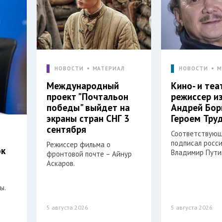
НОВОСТИ
МАТЕРИАЛ
НОВОСТИ
М
Международный
Кино- и те
проект "Почтальон
режиссер и
победы" выйдет на
Андрей Бор
экраны стран СНГ 3
Героем Тру
сентября
Соответствующ
подписал росс
Режиссер фильма о
ок
Владимир Пути
фронтовой почте – Айнур
Аскаров.
ы.
5 августа 2026
5 августа 2026