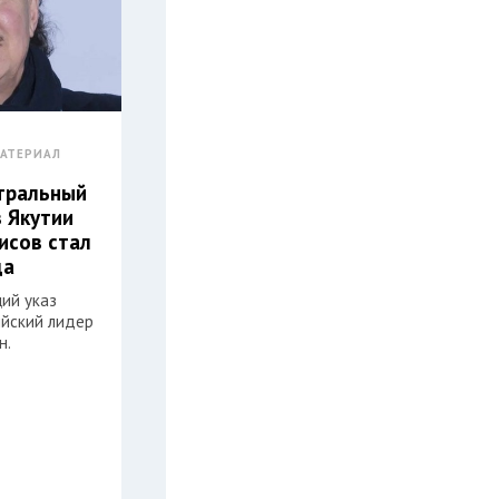
АТЕРИАЛ
атральный
з Якутии
исов стал
да
ий указ
ийский лидер
н.