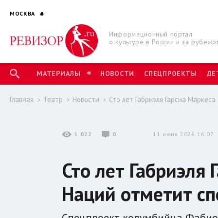
МОСКВА
Информационный портал
о культуре в России и за рубежо
МАТЕРИАЛЫ
НОВОСТИ
СПЕЦПРОЕКТЫ
ДЕ
Главная
Театр
Новости
Сто лет Габриэля Гарсиа Маркеса
1 022
0
11 июня 2026 16:07
Сто лет Габриэля 
Наций отметит сп
Спецпроект колумбийца Фабио 