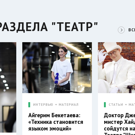
АЗДЕЛА "ТЕАТР"
ВС
ИНТЕРВЬЮ
МАТЕРИАЛ
СТАТЬИ
МА
Айгерим Бекетаева:
Доктор Дже
«Техника становится
мистер Хай
языком эмоций»
сойдутся н
Театра "Шк