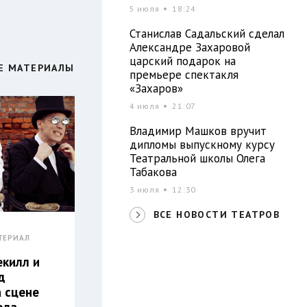
5 июля
18:24
Станислав Садальский сделал
Александре Захаровой
царский подарок на
Е МАТЕРИАЛЫ
премьере спектакля
«Захаров»
4 июля
21:07
Владимир Машков вручит
дипломы выпускному курсу
Театральной школы Олега
Табакова
3 июля
12:30
ВСЕ НОВОСТИ ТЕАТРОВ
ТЕРИАЛ
килл и
д
а сцене
ола