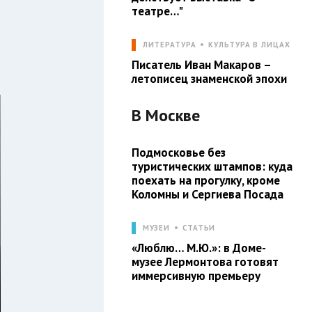
театре…"
ЛИТЕРАТУРА
КУЛЬТУРА В ЛИЦАХ
Писатель Иван Макаров –
летописец знаменской эпохи
В
Москве
Подмосковье без
туристических штампов: куда
поехать на прогулку, кроме
Коломны и Сергиева Посада
МУЗЕИ
СТАТЬИ
«Люблю… М.Ю.»: в Доме-
музее Лермонтова готовят
иммерсивную премьеру