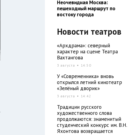
Неочевидная Москва:
пешеходный маршрут по
востоку города
Новости театров
«Архдрама»: северный
характер на сцене Театра
Вахтангова
3 августа
14:50
У «Современника» вновь
открылся летний кинотеатр
я
«Зелёный дворик»
3 августа
14:42
Традиции русского
е
художественного слова
продолжаются: знаменитый
м
студенческий конкурс им. В.Н.
Яхонтова возвращается