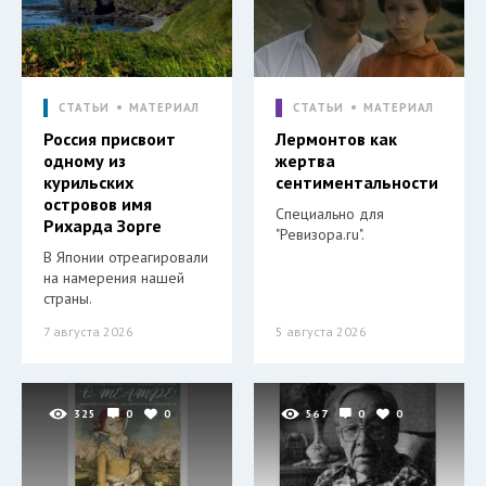
СТАТЬИ
МАТЕРИАЛ
СТАТЬИ
МАТЕРИАЛ
Россия присвоит
Лермонтов как
одному из
жертва
курильских
сентиментальности
островов имя
Специально для
Рихарда Зорге
"Ревизора.ru".
В Японии отреагировали
на намерения нашей
страны.
7 августа 2026
5 августа 2026
325
0
0
567
0
0