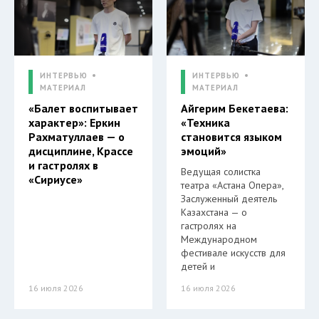
ИНТЕРВЬЮ
ИНТЕРВЬЮ
МАТЕРИАЛ
МАТЕРИАЛ
«Балет воспитывает
Айгерим Бекетаева:
характер»: Еркин
«Техника
Рахматуллаев — о
становится языком
дисциплине, Крассе
эмоций»
и гастролях в
Ведущая солистка
«Сириусе»
театра «Астана Опера»,
Заслуженный деятель
Казахстана — о
гастролях на
Международном
фестивале искусств для
детей и
16 июля 2026
16 июля 2026