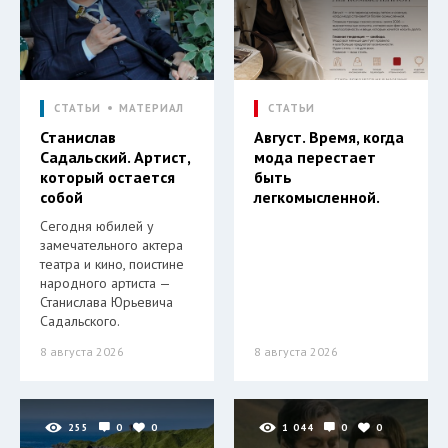
СТАТЬИ
МАТЕРИАЛ
СТАТЬИ
Станислав
Август. Время, когда
Садальский. Артист,
мода перестает
который остается
быть
собой
легкомысленной.
Сегодня юбилей у
замечательного актера
театра и кино, поистине
народного артиста —
Станислава Юрьевича
Садальского.
8 августа 2026
8 августа 2026
255
0
0
1 044
0
0