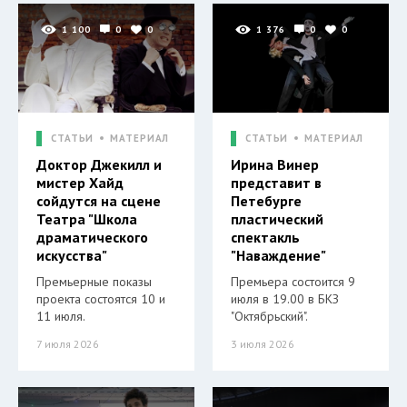
1 100
0
0
1 376
0
0
СТАТЬИ
МАТЕРИАЛ
СТАТЬИ
МАТЕРИАЛ
Доктор Джекилл и
Ирина Винер
мистер Хайд
представит в
сойдутся на сцене
Петебурге
Театра "Школа
пластический
драматического
спектакль
искусства"
"Наваждение"
Премьерные показы
Премьера состоится 9
проекта состоятся 10 и
июля в 19.00 в БКЗ
11 июля.
"Октябрьский".
7 июля 2026
3 июля 2026