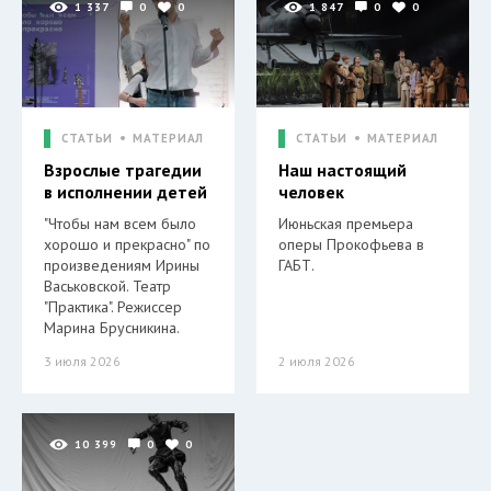
1 337
0
0
1 847
0
0
СТАТЬИ
МАТЕРИАЛ
СТАТЬИ
МАТЕРИАЛ
Взрослые трагедии
Наш настоящий
в исполнении детей
человек
"Чтобы нам всем было
Июньская премьера
хорошо и прекрасно" по
оперы Прокофьева в
произведениям Ирины
ГАБТ.
Васьковской. Театр
"Практика". Режиссер
Марина Брусникина.
3 июля 2026
2 июля 2026
10 399
0
0