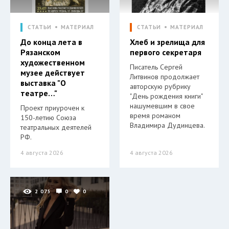
СТАТЬИ
МАТЕРИАЛ
СТАТЬИ
МАТЕРИАЛ
До конца лета в
Хлеб и зрелища для
Рязанском
первого секретаря
художественном
Писатель Сергей
музее действует
Литвинов продолжает
выставка "О
авторскую рубрику
театре…"
"День рождения книги"
нашумевшим в свое
Проект приурочен к
время романом
150-летию Союза
Владимира Дудинцева.
театральных деятелей
РФ.
4 августа 2026
4 августа 2026
2 075
0
0