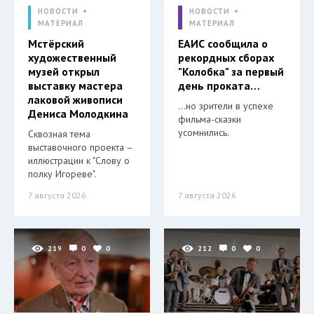
НОВОСТИ
НОВОСТИ
МАТЕРИАЛ
МАТЕРИАЛ
Мстёрский
ЕАИС сообщила о
художественный
рекордных сборах
музей открыл
"Колобка" за первый
выставку мастера
день проката…
лаковой живописи
…но зрители в успехе
Дениса Молодкина
фильма-сказки
усомнились.
Сквозная тема
выставочного проекта –
иллюстрации к "Слову о
полку Игореве".
7 августа 2026
7 августа 2026
219
0
0
212
0
0