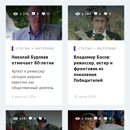
2 276
0
0
1 283
0
0
СТАТЬИ
МАТЕРИАЛ
СТАТЬИ
МАТЕРИАЛ
Николай Бурляев
Владимир Басов:
отмечает 80-летие
режиссер, актер и
фронтовик из
Артист и режиссер
поколения
сегодня широко
Победителей
известен как
общественный деятель.
3 августа 2026
31 июля 2026
638
0
0
2 044
0
0