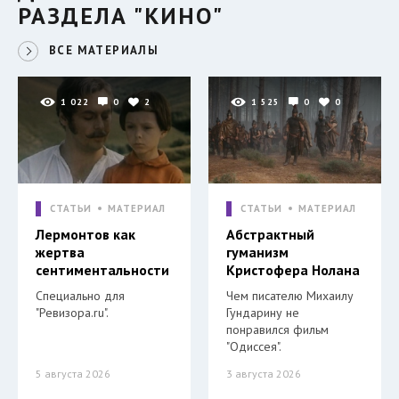
РАЗДЕЛА "КИНО"
ВСЕ МАТЕРИАЛЫ
1 022
0
2
1 525
0
0
СТАТЬИ
МАТЕРИАЛ
СТАТЬИ
МАТЕРИАЛ
Лермонтов как
Абстрактный
жертва
гуманизм
сентиментальности
Кристофера Нолана
Специально для
Чем писателю Михаилу
"Ревизора.ru".
Гундарину не
понравился фильм
"Одиссея".
5 августа 2026
3 августа 2026