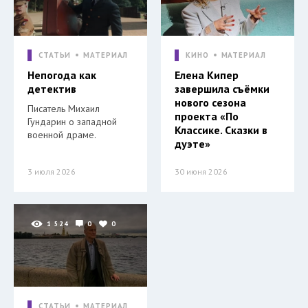
СТАТЬИ
МАТЕРИАЛ
КИНО
МАТЕРИАЛ
Непогода как
Елена Кипер
детектив
завершила съёмки
нового сезона
Писатель Михаил
проекта «По
Гундарин о западной
Классике. Сказки в
военной драме.
дуэте»
3 июля 2026
30 июня 2026
1 524
0
0
СТАТЬИ
МАТЕРИАЛ