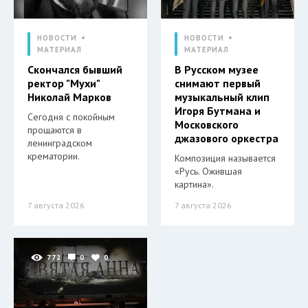
НОВОСТИ
НОВОСТИ
МАТЕРИАЛ
МАТЕРИАЛ
Скончался бывший
В Русском музее
ректор "Мухи"
снимают первый
Николай Марков
музыкальный клип
Игоря Бутмана и
Сегодня с покойным
Московского
прощаются в
джазового оркестра
ленинградском
крематории.
Композиция называется
«Русь. Ожившая
картина».
7 августа 2026
7 августа 2026
772
0
0