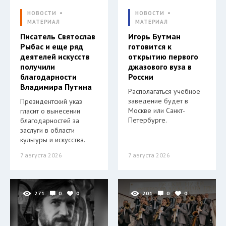
НОВОСТИ
НОВОСТИ
МАТЕРИАЛ
МАТЕРИАЛ
Писатель Святослав
Игорь Бутман
Рыбас и еще ряд
готовится к
деятелей искусств
открытию первого
получили
джазового вуза в
благодарности
России
Владимира Путина
Располагаться учебное
заведение будет в
Президентский указ
Москве или Санкт-
гласит о вынесении
Петербурге.
благодарностей за
заслуги в области
культуры и искусства.
7 августа 2026
7 августа 2026
271
0
0
201
0
0