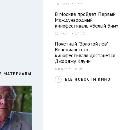
16 июля
13:31
В Москве пройдет Первый
Международный
кинофестиваль «Белый Бим»
11 июля
14:42
Почетный "Золотой лев"
Венецианского
кинофестиваля достанется
Джорджу Клуни
6 июля
18:08
Е МАТЕРИАЛЫ
ВСЕ НОВОСТИ КИНО