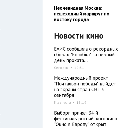
Неочевидная Москва:
т
пешеходный маршрут по
востоку города
о
.
Новости кино
й
с
ЕАИС сообщила о рекордных
сборах "Колобка" за первый
день проката…
Сегодня
19:31
я
Международный проект
"Почтальон победы" выйдет
на экраны стран СНГ 3
сентября
5 августа
18:19
К
Выборг принял. 34-й
.
фестиваль российского кино
а
"Окно в Европу" открыт