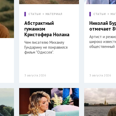
СТАТЬИ
МАТЕРИАЛ
СТАТЬИ
МА
Абстрактный
Николай Бу
гуманизм
отмечает 8
Кристофера Нолана
Артист и режи
широко извест
Чем писателю Михаилу
общественный 
Гундарину не понравился
фильм "Одиссея".
3 августа 2026
3 августа 2026