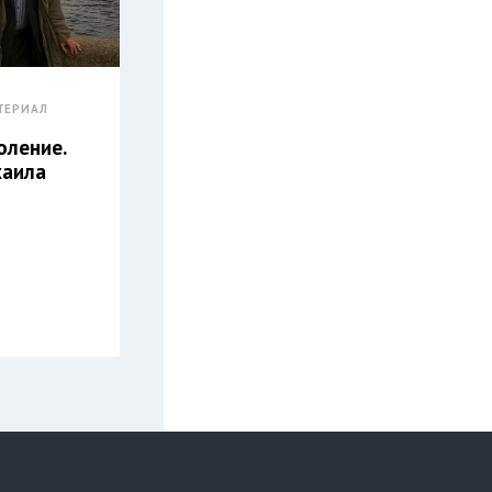
ТЕРИАЛ
оление.
хаила