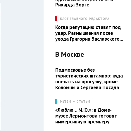
Рихарда Зорге
БЛОГ ГЛАВНОГО РЕДАКТОРА
Когда репутацию ставят под
удар. Размышления после
ухода Григория Заславского...
В
Москве
Подмосковье без
туристических штампов: куда
поехать на прогулку, кроме
Коломны и Сергиева Посада
МУЗЕИ
СТАТЬИ
«Люблю… М.Ю.»: в Доме-
музее Лермонтова готовят
иммерсивную премьеру