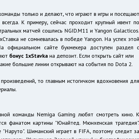
команды только и делают, что играют в игры и посещаю
 всегда. К примеру, сейчас проходит крупный ивент п
нтральных матчей сошлись NGID.M11 и Yangon Galacticos
хСтавка не сомневалась в победе Yangon. На успех это
На официальном сайте букмекера доступен раздел 
ляют
бонус 1xStavka
на депозит. Если открыть сайт или
какие большие линии открывают на события по Dota 2.
 произведений, то главным истогичком вдохновения дл
ериалы.
ивной команды Nemiga Gaming любят смотреть кино. 
тся фанатом картины "Юнайтед. Мюнхенская трагедия"
"Наруто". Шиманский играет в FIFA, поэтому следит з