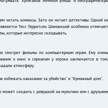
атривать "Хулиганов Зеленой улицы" и биографическу
чем читать комиксы. Зато он читает детективы. Одной и
является Тесс Герритсен. Шиманский особенно отмечае
ззлы, которые интересно складывать.
не смотрит фильмы по компьютерным играм. Ему очен
ование к кино и сериалам у игрока заключается в том
задали атмосферу.
к избежать наказание за убийство" и "Бумажный дом".
о может сходить с девушкой на мультики или с друзьям