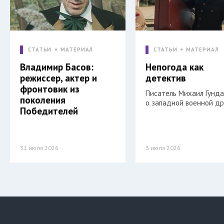
СТАТЬИ
МАТЕРИАЛ
СТАТЬИ
МАТЕРИАЛ
Владимир Басов:
Непогода как
режиссер, актер и
детектив
фронтовик из
Писатель Михаил Гунд
поколения
о западной военной др
Победителей
31 июля 2026
3 июля 2026