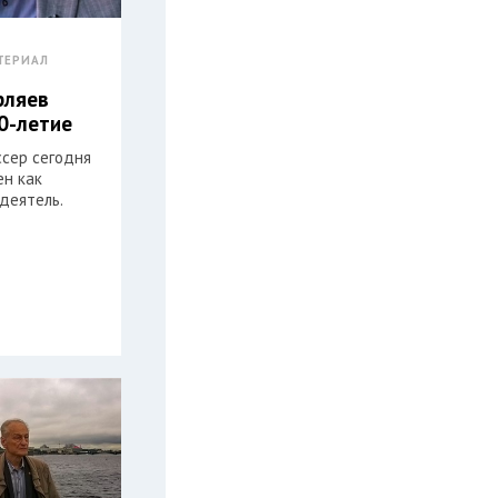
ТЕРИАЛ
рляев
0-летие
ссер сегодня
ен как
деятель.