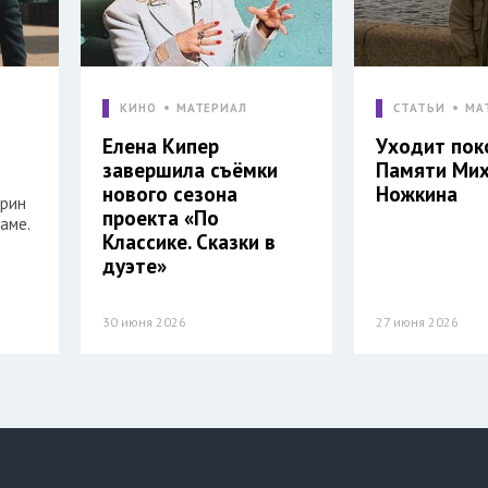
КИНО
МАТЕРИАЛ
СТАТЬИ
МА
Елена Кипер
Уходит пок
завершила съёмки
Памяти Ми
нового сезона
Ножкина
арин
проекта «По
аме.
Классике. Сказки в
дуэте»
30 июня 2026
27 июня 2026