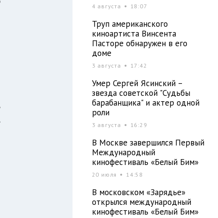
ю
4 августа
18:07
Труп американского
киноартиста Винсента
з
Пасторе обнаружен в его
доме
т
3 августа
17:42
Умер Сергей Ясинский –
звезда советской "Судьбы
барабанщика" и актер одной
ь
роли
,
3 августа
16:29
В Москве завершился Первый
Международный
кинофестиваль «Белый Бим»
20 июля
14:58
и
В московском «Зарядье»
открылся международный
кинофестиваль «Белый Бим»