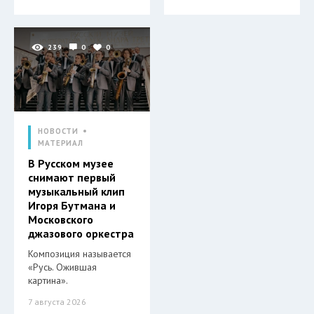
239
0
0
НОВОСТИ
МАТЕРИАЛ
В Русском музее
снимают первый
музыкальный клип
Игоря Бутмана и
Московского
джазового оркестра
Композиция называется
«Русь. Ожившая
картина».
7 августа 2026