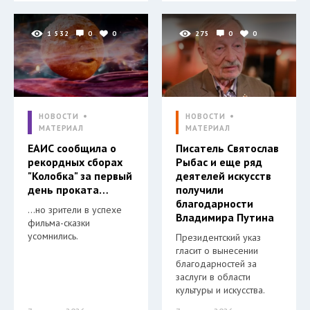
1 532
0
0
275
0
0
НОВОСТИ
НОВОСТИ
МАТЕРИАЛ
МАТЕРИАЛ
ЕАИС сообщила о
Писатель Святослав
рекордных сборах
Рыбас и еще ряд
"Колобка" за первый
деятелей искусств
день проката…
получили
благодарности
…но зрители в успехе
Владимира Путина
фильма-сказки
усомнились.
Президентский указ
гласит о вынесении
благодарностей за
заслуги в области
культуры и искусства.