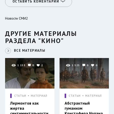
ОСТАВИТЬ КОМЕНТАРИЙ
Новости СМИ2
ДРУГИЕ МАТЕРИАЛЫ
РАЗДЕЛА "КИНО"
ВСЕ МАТЕРИАЛЫ
1 153
0
2
1 525
0
0
СТАТЬИ
МАТЕРИАЛ
СТАТЬИ
МАТЕРИАЛ
Лермонтов как
Абстрактный
жертва
гуманизм
сентиментальности
Кристофера Нолана