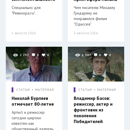
Специально для
Чем писателю Михаилу
"Ревизора.ru".
Гундарину не
понравился фильм
"Одиссея".
5 августа 2026
3 августа 2026
2 297
0
0
1 307
0
0
СТАТЬИ
МАТЕРИАЛ
СТАТЬИ
МАТЕРИАЛ
Николай Бурляев
Владимир Басов:
отмечает 80-летие
режиссер, актер и
фронтовик из
Артист и режиссер
поколения
сегодня широко
Победителей
известен как
общественный деятель.