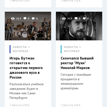
7 августа 2026
7 августа 2026
267
0
0
313
0
0
НОВОСТИ
НОВОСТИ
МАТЕРИАЛ
МАТЕРИАЛ
Игорь Бутман
Скончался бывший
готовится к
ректор "Мухи"
открытию первого
Николай Марков
джазового вуза в
Сегодня с покойным
России
прощаются в
ленинградском
Располагаться учебное
крематории.
заведение будет в
Москве или Санкт-
Петербурге.
7 августа 2026
7 августа 2026