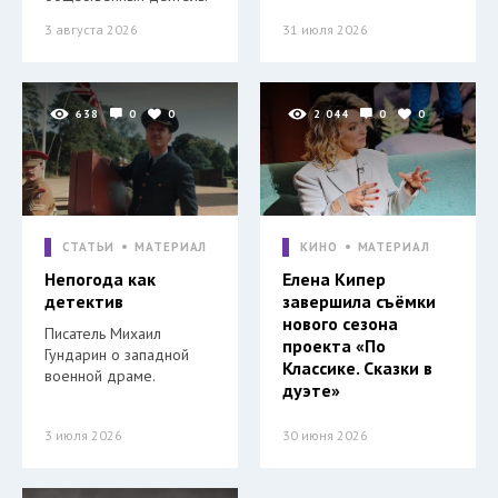
3 августа 2026
31 июля 2026
638
0
0
2 044
0
0
СТАТЬИ
МАТЕРИАЛ
КИНО
МАТЕРИАЛ
Непогода как
Елена Кипер
детектив
завершила съёмки
нового сезона
Писатель Михаил
проекта «По
Гундарин о западной
Классике. Сказки в
военной драме.
дуэте»
3 июля 2026
30 июня 2026