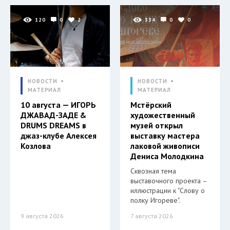
120
0
2
334
0
0
НОВОСТИ
НОВОСТИ
МАТЕРИАЛ
МАТЕРИАЛ
10 августа — ИГОРЬ
Мстёрский
ДЖАВАД-ЗАДЕ &
художественный
DRUMS DREAMS в
музей открыл
джаз-клубе Алексея
выставку мастера
Козлова
лаковой живописи
Дениса Молодкина
Сквозная тема
выставочного проекта –
иллюстрации к "Слову о
полку Игореве".
9 августа 2026
7 августа 2026