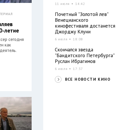
11 июля
14:42
Почетный "Золотой лев"
ТЕРИАЛ
Венецианского
рляев
кинофестиваля достанется
0-летие
Джорджу Клуни
ссер сегодня
6 июля
18:08
ен как
Скончался звезда
деятель.
"Бандитского Петербурга"
Руслан Ибрагимов
6 июля
17:37
ВСЕ НОВОСТИ КИНО