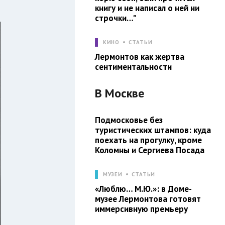
книгу и не написал о ней ни
строчки…"
КИНО
СТАТЬИ
Лермонтов как жертва
сентиментальности
В
Москве
Подмосковье без
туристических штампов: куда
поехать на прогулку, кроме
Коломны и Сергиева Посада
МУЗЕИ
СТАТЬИ
«Люблю… М.Ю.»: в Доме-
музее Лермонтова готовят
иммерсивную премьеру