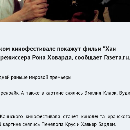
ком кинофестивале покажут фильм "Хан
 режиссера Рона Ховарда, сообщает Газета.ru
 дней раньше мировой премьеры.
ренрайк. А также в картине снялись Эмилия Кларк, Вуд
Каннского кинофестиваля станет кинолента иранског
В картине снялись Пенелопа Крус и Хавьер Бардем.