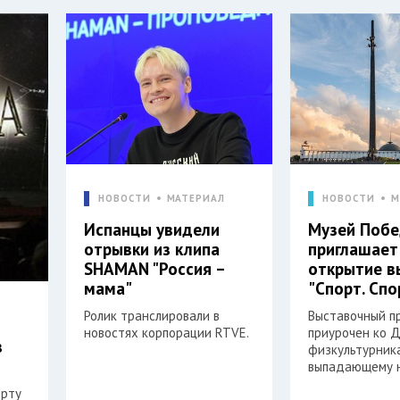
НОВОСТИ
МАТЕРИАЛ
НОВОСТИ
М
Испанцы увидели
Музей Поб
отрывки из клипа
приглашает
SHAMAN "Россия –
открытие в
мама"
"Спорт. Спо
Ролик транслировали в
Выставочный п
новостях корпорации RTVE.
приурочен ко 
в
физкультурника
выпадающему н
орту