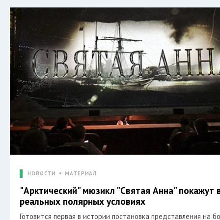
НОВОСТИ
МАТЕРИАЛ
"Арктический" мюзикл "Святая Анна" покажут 
реальных полярных условиях
Готовится первая в истории постановка представления на б