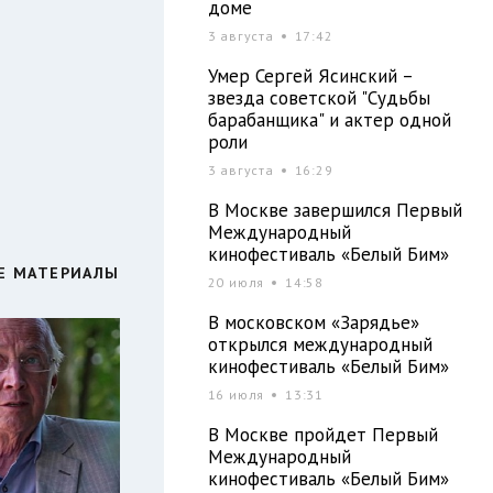
доме
3 августа
17:42
Умер Сергей Ясинский –
звезда советской "Судьбы
барабанщика" и актер одной
роли
3 августа
16:29
В Москве завершился Первый
Международный
кинофестиваль «Белый Бим»
Е МАТЕРИАЛЫ
20 июля
14:58
В московском «Зарядье»
открылся международный
кинофестиваль «Белый Бим»
16 июля
13:31
В Москве пройдет Первый
Международный
кинофестиваль «Белый Бим»