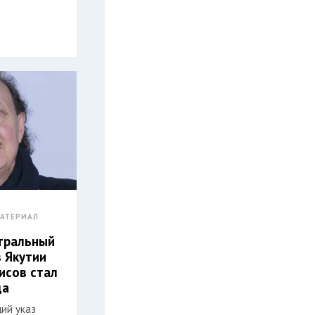
АТЕРИАЛ
атральный
з Якутии
исов стал
да
ий указ