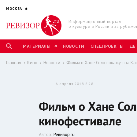
МОСКВА
Информационный портал
о культуре в России и за рубежо
МАТЕРИАЛЫ
НОВОСТИ
СПЕЦПРОЕКТЫ
ДЕ
Главная
Кино
Новости
Фильм о Хане Соло покажут на К
6 апреля 2018 8:28
Фильм о Хане Сол
кинофестивале
Автор:
Ревизор.ru