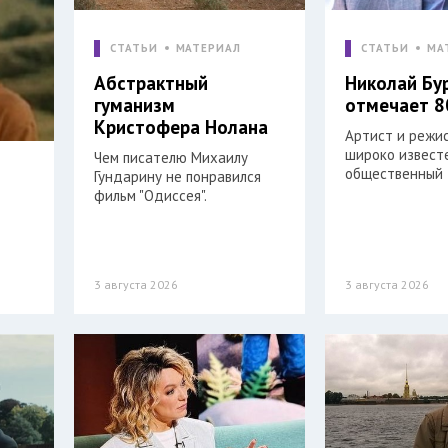
СТАТЬИ
МАТЕРИАЛ
СТАТЬИ
МА
Абстрактный
Николай Бу
гуманизм
отмечает 8
Кристофера Нолана
Артист и режи
широко извест
Чем писателю Михаилу
общественный 
Гундарину не понравился
фильм "Одиссея".
3 августа 2026
3 августа 2026