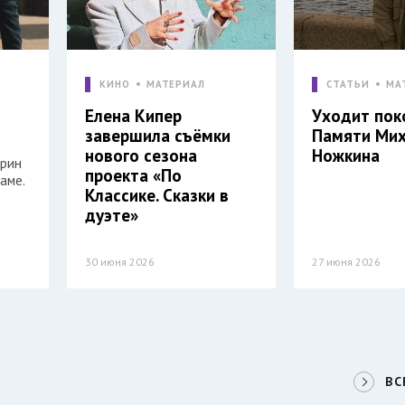
КИНО
МАТЕРИАЛ
СТАТЬИ
МА
Елена Кипер
Уходит пок
завершила съёмки
Памяти Ми
нового сезона
Ножкина
арин
проекта «По
аме.
Классике. Сказки в
дуэте»
30 июня 2026
27 июня 2026
ВС