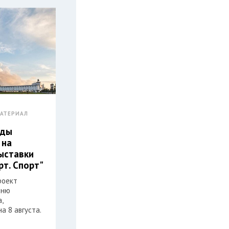
АТЕРИАЛ
еды
 на
ыставки
рт. Спорт"
роект
Дню
,
а 8 августа.