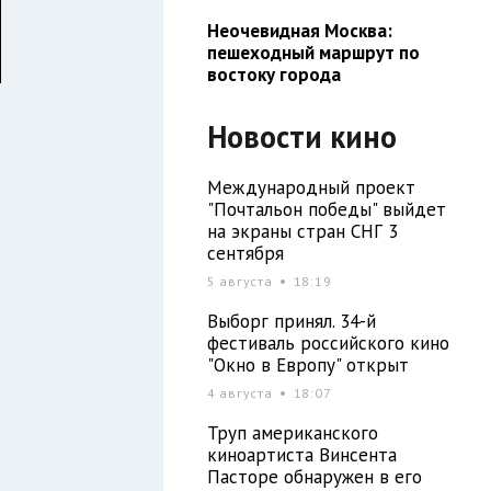
Неочевидная Москва:
пешеходный маршрут по
востоку города
Новости кино
Международный проект
"Почтальон победы" выйдет
.
на экраны стран СНГ 3
сентября
5 августа
18:19
Выборг принял. 34-й
фестиваль российского кино
и
"Окно в Европу" открыт
4 августа
18:07
Труп американского
о
киноартиста Винсента
Пасторе обнаружен в его