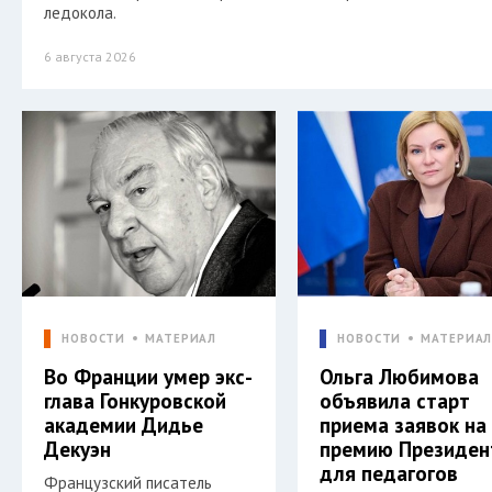
ледокола.
6 августа 2026
НОВОСТИ
МАТЕРИАЛ
НОВОСТИ
МАТЕРИА
Во Франции умер экс-
Ольга Любимова
глава Гонкуровской
объявила старт
академии Дидье
приема заявок на
Декуэн
премию Президен
для педагогов
Французский писатель