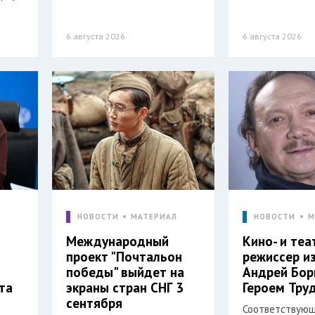
6 августа 2026
6 августа 2026
Л
НОВОСТИ
МАТЕРИАЛ
НОВОСТИ
М
Международный
Кино- и те
проект "Почтальон
режиссер и
победы" выйдет на
Андрей Бор
та
экраны стран СНГ 3
Героем Тру
сентября
Соответствующ