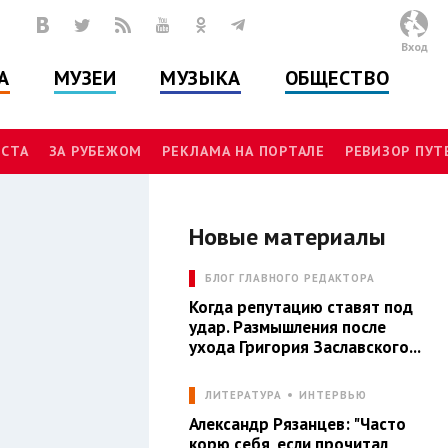
Вход
А
МУЗЕИ
МУЗЫКА
ОБЩЕСТВО
СТА
ЗА РУБЕЖОМ
РЕКЛАМА НА ПОРТАЛЕ
РЕВИЗОР ПУ
Новые материалы
Л
БЛОГ ГЛАВНОГО РЕДАКТОРА
Когда репутацию ставят под
удар. Размышления после
ухода Григория Заславского...
ЛИТЕРАТУРА
ИНТЕРВЬЮ
Александр Рязанцев: "Часто
корю себя, если прочитал