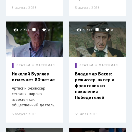
5 августа 2026
3 августа 2026
2 207
0
0
1 272
0
0
СТАТЬИ
МАТЕРИАЛ
СТАТЬИ
МАТЕРИАЛ
Николай Бурляев
Владимир Басов:
отмечает 80-летие
режиссер, актер и
фронтовик из
Артист и режиссер
поколения
сегодня широко
Победителей
известен как
общественный деятель.
3 августа 2026
31 июля 2026