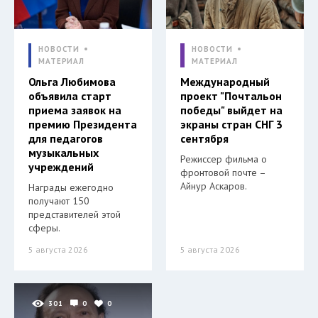
НОВОСТИ
НОВОСТИ
МАТЕРИАЛ
МАТЕРИАЛ
Ольга Любимова
Международный
объявила старт
проект "Почтальон
приема заявок на
победы" выйдет на
премию Президента
экраны стран СНГ 3
для педагогов
сентября
музыкальных
Режиссер фильма о
учреждений
фронтовой почте –
Айнур Аскаров.
Награды ежегодно
получают 150
представителей этой
сферы.
5 августа 2026
5 августа 2026
301
0
0