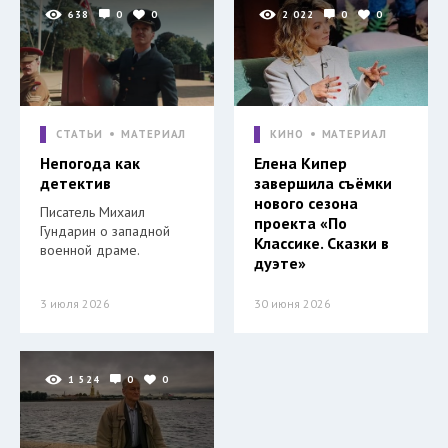
638
0
0
2 022
0
0
СТАТЬИ
МАТЕРИАЛ
КИНО
МАТЕРИАЛ
Непогода как
Елена Кипер
детектив
завершила съёмки
нового сезона
Писатель Михаил
проекта «По
Гундарин о западной
Классике. Сказки в
военной драме.
дуэте»
3 июля 2026
30 июня 2026
1 524
0
0