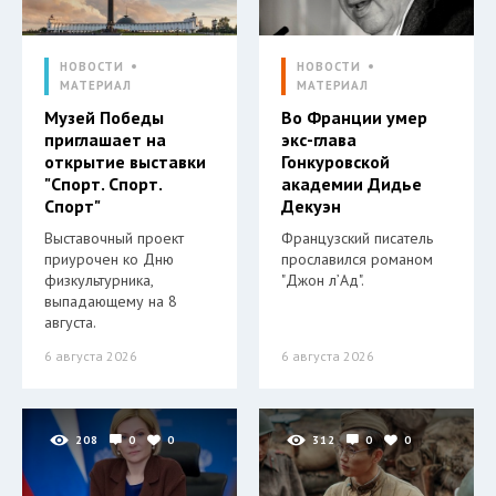
НОВОСТИ
НОВОСТИ
МАТЕРИАЛ
МАТЕРИАЛ
Музей Победы
Во Франции умер
приглашает на
экс-глава
открытие выставки
Гонкуровской
"Спорт. Спорт.
академии Дидье
Спорт"
Декуэн
Выставочный проект
Французский писатель
приурочен ко Дню
прославился романом
физкультурника,
"Джон л’Ад".
выпадающему на 8
августа.
6 августа 2026
6 августа 2026
208
0
0
312
0
0