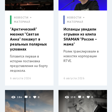
НОВОСТИ
НОВОСТИ
МАТЕРИАЛ
МАТЕРИАЛ
"Арктический"
Испанцы увидели
мюзикл "Святая
отрывки из клипа
Анна" покажут в
SHAMAN "Россия –
реальных полярных
мама"
условиях
Ролик транслировали в
новостях корпорации
Готовится первая в
RTVE.
истории постановка
представления на борту
ледокола.
6 августа 2026
6 августа 2026
186
0
0
158
0
0