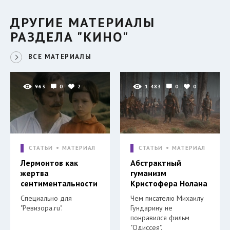
ДРУГИЕ МАТЕРИАЛЫ
РАЗДЕЛА "КИНО"
ВСЕ МАТЕРИАЛЫ
963
0
2
1 483
0
0
СТАТЬИ
МАТЕРИАЛ
СТАТЬИ
МАТЕРИАЛ
Лермонтов как
Абстрактный
жертва
гуманизм
сентиментальности
Кристофера Нолана
Специально для
Чем писателю Михаилу
"Ревизора.ru".
Гундарину не
понравился фильм
"Одиссея".