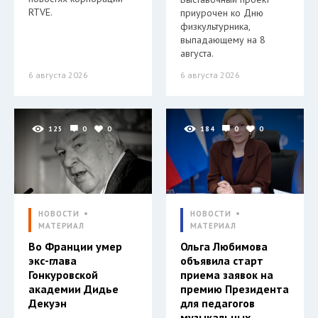
RTVE.
приурочен ко Дню
физкультурника,
выпадающему на 8
августа.
6 августа 2026
6 августа 2026
125
0
0
184
0
0
НОВОСТИ
НОВОСТИ
МАТЕРИАЛ
МАТЕРИАЛ
Во Франции умер
Ольга Любимова
экс-глава
объявила старт
Гонкуровской
приема заявок на
академии Дидье
премию Президента
Декуэн
для педагогов
музыкальных