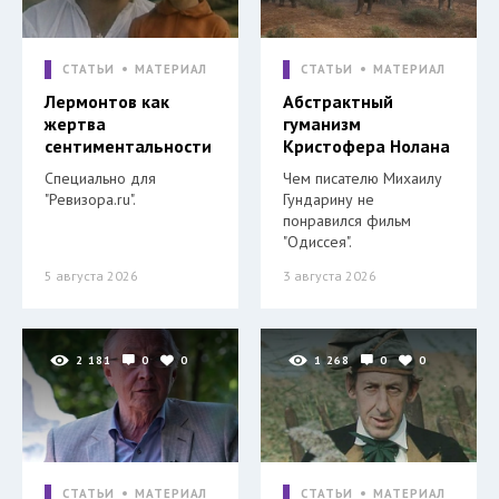
СТАТЬИ
МАТЕРИАЛ
СТАТЬИ
МАТЕРИАЛ
Лермонтов как
Абстрактный
жертва
гуманизм
сентиментальности
Кристофера Нолана
Специально для
Чем писателю Михаилу
"Ревизора.ru".
Гундарину не
понравился фильм
"Одиссея".
5 августа 2026
3 августа 2026
2 181
0
0
1 268
0
0
СТАТЬИ
МАТЕРИАЛ
СТАТЬИ
МАТЕРИАЛ