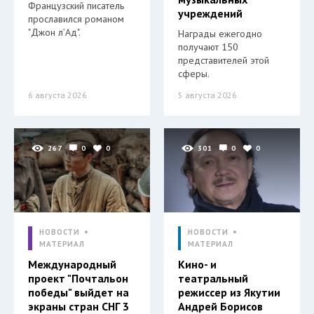
Французский писатель
учреждений
прославился романом
"Джон л’Ад".
Награды ежегодно
получают 150
представителей этой
сферы.
6 августа 2026
5 августа 2026
267
0
0
301
0
0
НОВОСТИ
НОВОСТИ
МАТЕРИАЛ
МАТЕРИАЛ
Международный
Кино- и
проект "Почтальон
театральный
победы" выйдет на
режиссер из Якутии
экраны стран СНГ 3
Андрей Борисов