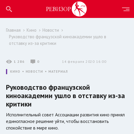
Главная
Кино
Новости
Руководство французской киноакадемии ушло в
отставку из-за критики
1 286
0
14 февраля 2020 16:00
КИНО
НОВОСТИ
МАТЕРИАЛ
Руководство французской
киноакадемии ушло в отставку из-за
критики
Исполнительный совет Ассоциации развития кино принял
единогласное решение уйти, чтобы восстановить
спокойствие в мире кино.