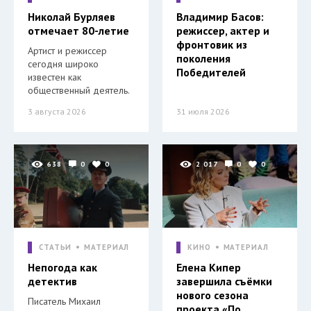
Николай Бурляев
Владимир Басов:
отмечает 80-летие
режиссер, актер и
фронтовик из
Артист и режиссер
поколения
сегодня широко
Победителей
известен как
общественный деятель.
3 августа 2026
31 июля 2026
638
0
0
2 017
0
0
СТАТЬИ
МАТЕРИАЛ
КИНО
МАТЕРИАЛ
Непогода как
Елена Кипер
детектив
завершила съёмки
нового сезона
Писатель Михаил
проекта «По